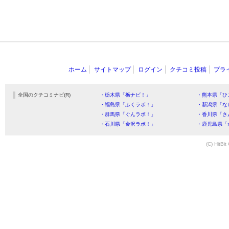
ホーム
サイトマップ
ログイン
クチコミ投稿
プラ
全国のクチコミナビ(R)
・栃木県「栃ナビ！」
・熊本県「ひ
・福島県「ふくラボ！」
・新潟県「な
・群馬県「ぐんラボ！」
・香川県「さ
・石川県「金沢ラボ！」
・鹿児島県「
(C) HitBit