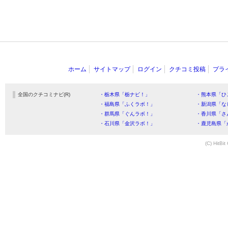
ホーム
サイトマップ
ログイン
クチコミ投稿
プラ
全国のクチコミナビ(R)
・栃木県「栃ナビ！」
・熊本県「ひ
・福島県「ふくラボ！」
・新潟県「な
・群馬県「ぐんラボ！」
・香川県「さ
・石川県「金沢ラボ！」
・鹿児島県「
(C) HitBit