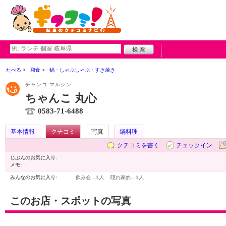
たべる
和食
鍋・しゃぶしゃぶ・すき焼き
チャンコ マルシン
ちゃんこ 丸心
0583-71-6488
基本情報
クチコミ
写真
鍋料理
クチコミを書く
チェックイン
じぶんのお気に入り:
メモ:
みんなのお気に入り:
飲み会…
1人
隠れ家的…
1人
このお店・スポットの写真