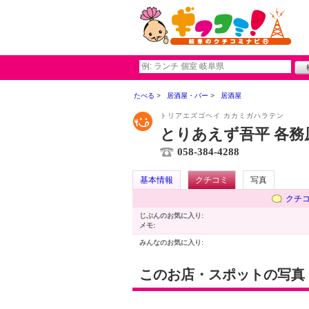
たべる
居酒屋・バー
居酒屋
トリアエズゴヘイ カカミガハラテン
とりあえず吾平 各務
058-384-4288
基本情報
クチコミ
写真
クチ
じぶんのお気に入り:
メモ:
みんなのお気に入り:
このお店・スポットの写真