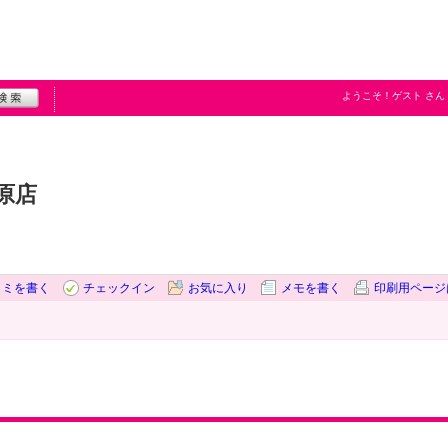
ようこそ！
ゲスト
さん
原店
コミを書く
チェックイン
お気に入り
メモを書く
印刷用ページ