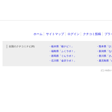
ホーム
サイトマップ
ログイン
クチコミ投稿
プラ
全国のクチコミナビ(R)
・栃木県「栃ナビ！」
・熊本県「ひ
・福島県「ふくラボ！」
・新潟県「な
・群馬県「ぐんラボ！」
・香川県「さ
・石川県「金沢ラボ！」
・鹿児島県「
(C) HitBit