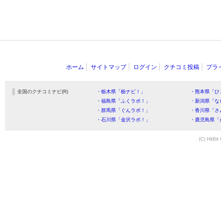
ホーム
サイトマップ
ログイン
クチコミ投稿
プラ
全国のクチコミナビ(R)
・栃木県「栃ナビ！」
・熊本県「ひ
・福島県「ふくラボ！」
・新潟県「な
・群馬県「ぐんラボ！」
・香川県「さ
・石川県「金沢ラボ！」
・鹿児島県「
(C) HitBit