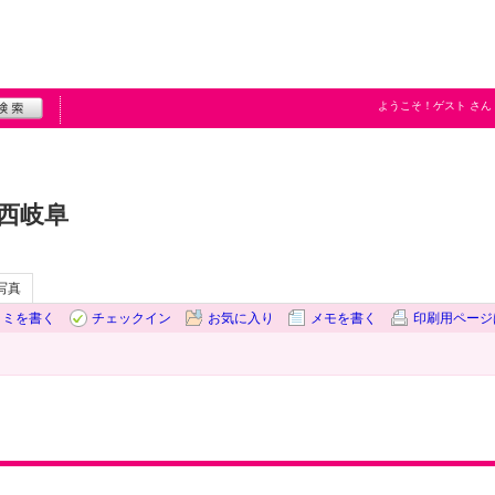
ようこそ！
ゲスト
さん
西岐阜
写真
コミを書く
チェックイン
お気に入り
メモを書く
印刷用ページ