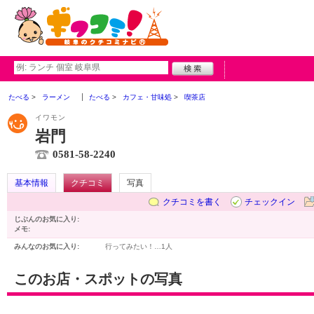
たべる
ラーメン
たべる
カフェ・甘味処
喫茶店
イワモン
岩門
0581-58-2240
基本情報
クチコミ
写真
クチコミを書く
チェックイン
じぶんのお気に入り:
メモ:
みんなのお気に入り:
行ってみたい！…
1人
このお店・スポットの写真