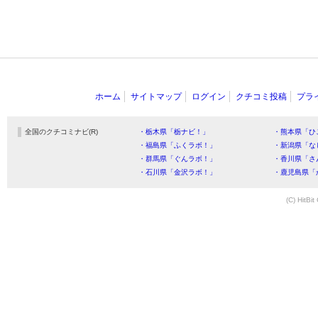
ホーム
サイトマップ
ログイン
クチコミ投稿
プラ
全国のクチコミナビ(R)
・栃木県「栃ナビ！」
・熊本県「ひ
・福島県「ふくラボ！」
・新潟県「な
・群馬県「ぐんラボ！」
・香川県「さ
・石川県「金沢ラボ！」
・鹿児島県「
(C) HitBit