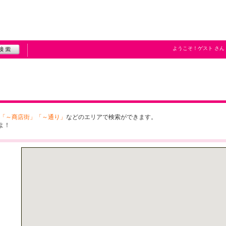
ようこそ！
ゲスト
さん
「～商店街」「～通り」
などのエリアで検索ができます。
よ！