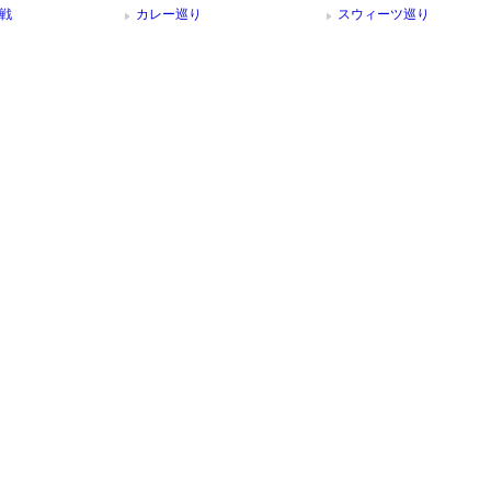
戦
カレー巡り
スウィーツ巡り