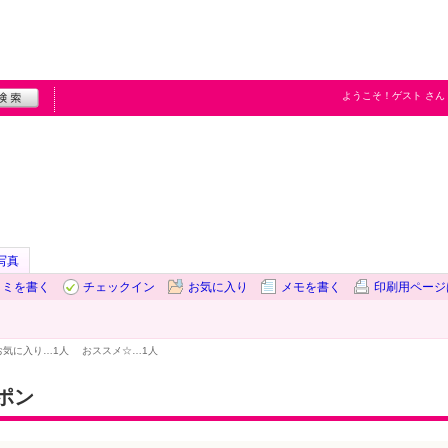
ようこそ！
ゲスト
さん
写真
コミを書く
チェックイン
お気に入り
メモを書く
印刷用ページ
お気に入り…
1人
おススメ☆…
1人
ポン