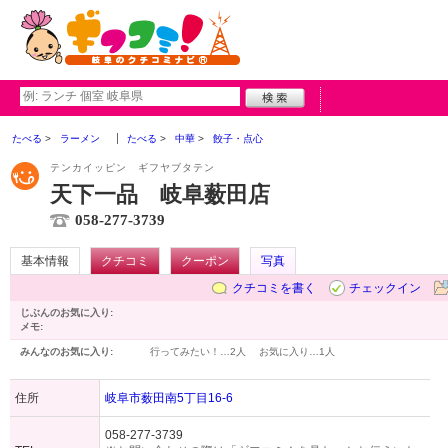
たべる
ラーメン
たべる
中華
餃子・点心
テンカイッピン ギフヤブタテン
天下一品 岐阜薮田店
058-277-3739
基本情報
クチコミ
クーポン
写真
クチコミを書く
チェックイン
じぶんのお気に入り:
メモ:
みんなのお気に入り:
行ってみたい！…
2人
お気に入り…
1人
住所
岐阜市薮田南5丁目16-6
058-277-3739