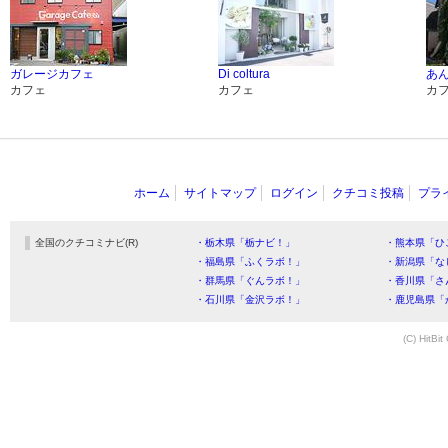
ガレージカフェ
Di coltura
あ
カフェ
カフェ
カ
ホーム
サイトマップ
ログイン
クチコミ投稿
プラ
全国のクチコミナビ(R)
・栃木県「栃ナビ！」
・熊本県「ひ
・福島県「ふくラボ！」
・新潟県「な
・群馬県「ぐんラボ！」
・香川県「さ
・石川県「金沢ラボ！」
・鹿児島県「
(C) HitBit