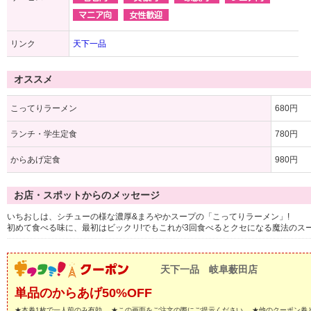
リンク
天下一品
オススメ
こってりラーメン
680円
ランチ・学生定食
780円
からあげ定食
980円
お店・スポットからのメッセージ
いちおしは、シチューの様な濃厚&まろやかスープの「こってりラーメン」!
初めて食べる味に、最初はビックリ!でもこれが3回食べるとクセになる魔法のス
天下一品 岐阜薮田店
単品のからあげ50%OFF
★本券1枚で一人前のみ有効。 ★この画面をご注文の際にご提示ください。 ★他のクーポン券