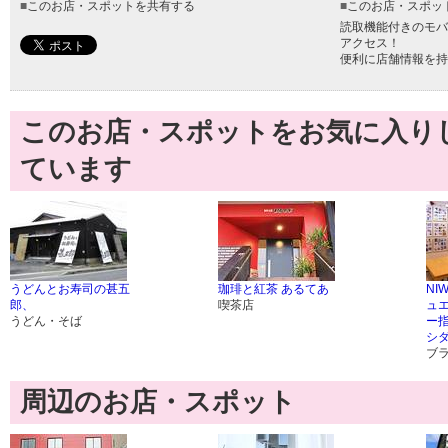
■
このお店・スポットを共有する
■
このお店・スポッ
読取機能付きのモバ
アクセス！
便利に店舗情報を持
このお店・スポットをお気に入り
ています
うどんとお寿司の甚五
珈琲と紅茶 あるてあ
NI
郎、
喫茶店
ュ
うどん・そば
ー
シ
ブ
周辺のお店・スポット