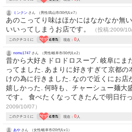
ミンクン
さん （男性/高山市/30代/Lv.7）
あのこってり味はほかにはなかなか無い
いいってしまうお店です。
（投稿:2009/10
0
このクチコミに
現在：
人
nomu1747
さん （男性/岐阜市/30代/Lv.2）
昔から大好きドロドロスープ. 岐阜に
ってました. あまりに好きすぎて京都
けの為に行きました. なので近くにお
嬉しかった. 何時も、チャーシュー麺大
です。 食べたくなってきたんで明日行っ
2009/10/07）
0
このクチコミに
現在：
人
あや
さん （女性/岐阜市/20代/Lv.1）