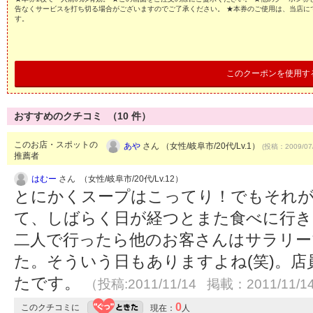
告なくサービスを打ち切る場合がございますのでご了承ください。 ★本券のご使用は、当店に
す。
このクーポンを使用す
おすすめのクチコミ （
10
件）
このお店・スポットの
あや
さん （女性/岐阜市/20代/Lv.1）
(投稿：2009/07
推薦者
はむー
さん （女性/岐阜市/20代/Lv.12）
とにかくスープはこってり！でもそれ
て、しばらく日が経つとまた食べに行き
二人で行ったら他のお客さんはサラリー
た。そういう日もありますよね(笑)。
たです。
（投稿:2011/11/14 掲載：2011/11/1
0
このクチコミに
現在：
人