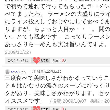
で初めて連れて行ってもらったラーメン
べてましたわ。 ラーメンの大盛りにラ
にライス投入しておじやにして食べてま
りますが、ちょっと人目が・・・。 関
い、とても残念です。 こってりラーメ
あっさりらーめんも実は旨いんですよ
2009/10/22）
0
このクチコミに
現在：
人
いつみ
さん （女性/岐阜市/20代/Lv.30）
三度食べて美味しさがわかるっていうこ
ときはかなりの濃さのスープにびっく
クがあり、美味しさがわかります。セッ
オススメです。
（投稿:2009/10/07 掲載：200
0
このクチコミに
現在：
人