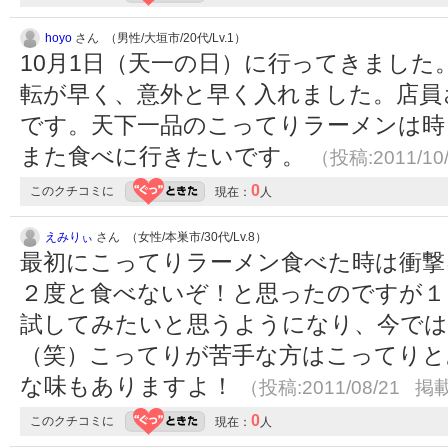
hoyo
さん （男性/大垣市/20代/Lv.1）
10月1日（天一の日）に行ってきまし
転が早く、意外と早く入れました。店員
です。天下一品のこってりラーメンは時
また食べに行きたいです。
（投稿:2011/10
0
このクチコミに
現在：
人
えみりぃ
さん （女性/本巣市/30代/Lv.8）
最初にこってりラーメン食べた時は衝撃
２度と食べないぞ！と思ったのですが１
試してみたいと思うようになり、今では
（笑）こってりが苦手な方はこってりと
な味もありますよ！
（投稿:2011/08/21 掲載
0
このクチコミに
現在：
人