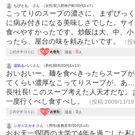
ちびとも。
さん （女性/安八郡神戸町/30代/Lv.7）
こってりのスープの濃さに、まずびっ
に病み付きになる美味しさでした。サイ
食べやすかったです。炒飯は大、中、小
ったら、屋台の味を頼みたいです。
（投稿
0
このクチコミに
現在：
人
湿気るパパ
さん （男性/関市/20代/Lv.13）
おいおいー、麺を食べきったらスープが
てくらい濃厚なこってりスープが、あ…
長!社長! このスープ考えた人天才だな
一度行くべし食すべし。
（投稿:2009/11/1
0
このクチコミに
現在：
人
シガ☆スカオ
さん （男性/各務原市/30代/Lv.6）
おお天一!関西の大学で4年を過ごした私