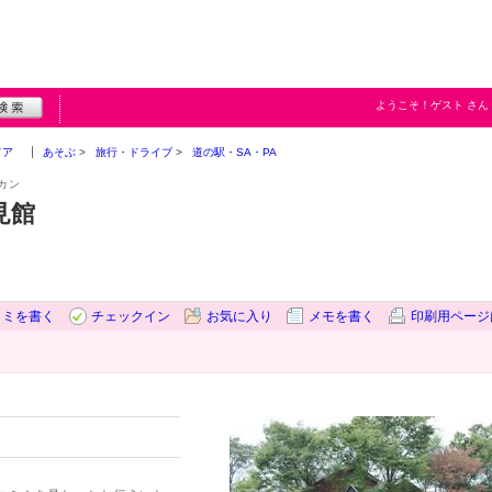
ようこそ！
ゲスト
さん
ドア
あそぶ
旅行・ドライブ
道の駅・SA・PA
カン
見館
コミを書く
チェックイン
お気に入り
メモを書く
印刷用ページ