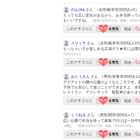
のんcha
さん （女性/岐阜市/20代/Lv.5）
とっても広い芝生があるから、お弁当持って
もいいですね。
（投稿:2009/10/24 掲載：2009/1
0
このクチコミに
現在：
メリッサ
さん （女性/岐阜市/20代/Lv.10
ちっちゃい子が楽しめる広場デス★冬には環
2009/10/13）
0
このクチコミに
現在：
おとうさん
さん （男性/本巣市/30代/Lv.
アクアトトの隣の公園のようなところです。
子供でも安心して遊ぶことができますよ。水
レストラン アスレチック 観覧車がありま
0
このクチコミに
現在：
くうねる
さん （男性/関市/30代/Lv.7）
広い公園で弁当を持って家族で行けば一日中
った。
（投稿:2009/07/29 掲載：2009/09/08）
0
このクチコミに
現在：