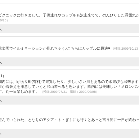
ピクニックに行きました。子供連れやカップルも沢山来てて、のんびりした雰囲気
0/26）
人
）
境楽園でイルミネーションが見れちゃう♪こちらはカップルに最適♥
（投稿:2009/10/
人
21）
園内には川があり船(有料)で遊覧したり、少し小さい川もあるので水遊びも出来ます
着か着替えを用意していくと沢山遊べると思います。園内には美味しい「メロン
す。丸一日楽しめます。
（投稿:2009/07/31 掲載：2009/09/08）
人
遊んでいられた。となりのアクア・トトぎふにも行くとあっと言う間に一日が終わ
人