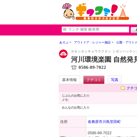
あそぶ
アウトドア・レジャー施設
公園・アウト
カセンカンキョウラクエン シゼンハッケン
河川環境楽園 自然発
0586-89-7022
基本情報
クチコミ
写真
クチ
じぶんのお気に入り:
メモ:
みんなのお気に入り:
住所
各務原市川島笠田町
0586-89-7022