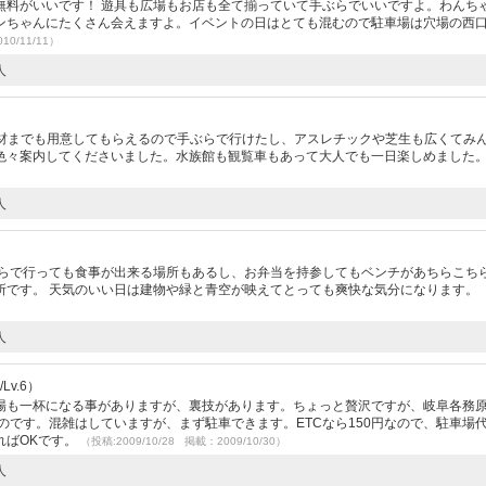
無料がいいです！ 遊具も広場もお店も全て揃っていて手ぶらでいいですよ。わんち
ンちゃんにたくさん会えますよ。イベントの日はとても混むので駐車場は穴場の西
10/11/11）
人
）
食材までも用意してもらえるので手ぶらで行けたし、アスレチックや芝生も広くてみ
色々案内してくださいました。水族館も観覧車もあって大人でも一日楽しめました
人
ぶらで行っても食事が出来る場所もあるし、お弁当を持参してもベンチがあちらこち
所です。 天気のいい日は建物や緑と青空が映えてとっても爽快な気分になります。
人
Lv.6）
場も一杯になる事がありますが、裏技があります。ちょっと贅沢ですが、岐阜各務原
のです。混雑はしていますが、まず駐車できます。ETCなら150円なので、駐車場
ればOKです。
（投稿:2009/10/28 掲載：2009/10/30）
人