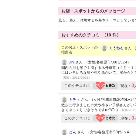
お店・スポットからのメッセージ
見る、遊ぶ、体験するを基本テーマとしていま
おすすめのクチコミ （
10
件）
このお店・スポットの
くうねる
さん （
推薦者
JIN
さん （女性/各務原市/30代/Lv.4）
園内の川を船で１周する木舟遊覧（４月～１
にはいろいろな鳥や虫や魚がいて、船からと
掲載：2011/08/31）
0
このクチコミに
現在：
キティ
さん （女性/各務原市/20代/Lv.24
散歩に行きました☆犬や小さい子供さんがい
きてゆっくりできそうです(o^∀^o)
（投稿:2011
0
このクチコミに
現在：
どん
さん （女性/各務原市/30代/Lv.4）