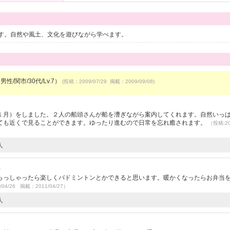
す。自然や風土、文化を遊びながら学べます。
男性/関市/30代/Lv.7）
(投稿：2009/07/29 掲載：2009/09/08)
１月）をしました。２人の船頭さんが船を漕ぎながら案内してくれます。自然いっ
ても近くで見ることができます。ゆったり進むので日常を忘れ癒されます。
（投稿:20
人
）
らっしゃったら楽しくバドミントンとかできると思います。暖かくなったらお弁当
/04/26 掲載：2011/04/27）
人