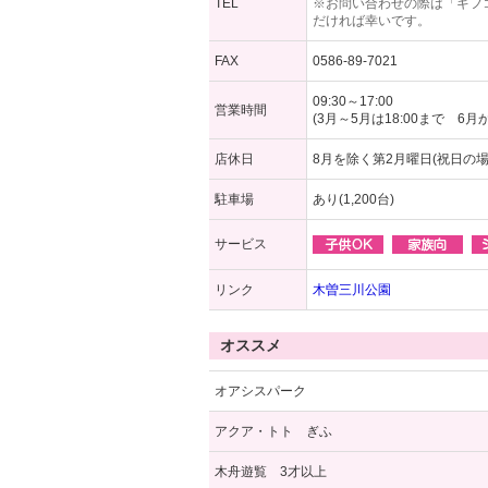
TEL
※お問い合わせの際は「ギフ
だければ幸いです。
FAX
0586-89-7021
09:30～17:00
営業時間
(3月～5月は18:00まで 6月か
店休日
8月を除く第2月曜日(祝日の
駐車場
あり(1,200台)
サービス
リンク
木曽三川公園
オススメ
オアシスパーク
アクア・トト ぎふ
木舟遊覧 3才以上