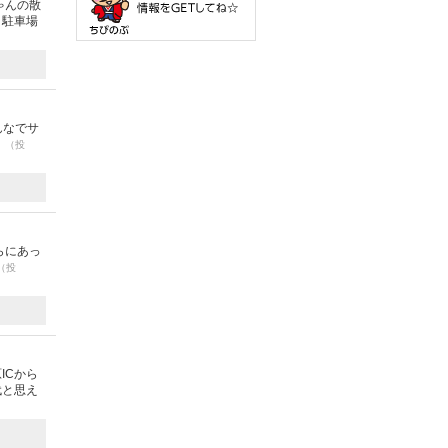
ゃんの散
口駐車場
んなでサ
。
（投
らにあっ
（投
ICから
代と思え