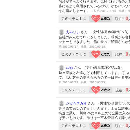
散歩がてらよく行きます。気軽に行けるのと
歩にもよく利用されているので、かわいいワ
をお薦めしまーす。
（投稿:2010/11/10 掲載：20
0
このクチコミに
現在：
えみりぃ
さん （女性/本巣市/30代/Lv.8
会社のみんなでBBQをしました。場所から
ッカーもできました。船に乗って船頭さんが
稿:2010/05/17 掲載：2010/05/18）
0
このクチコミに
現在：
cozy
さん （男性/岐阜市/30代/Lv.5）
時々家族と友達などで利用しています。 手
て、広い芝生の場所もあるので一日遊べる場
稿:2010/03/13 掲載：2010/03/15）
0
このクチコミに
現在：
シガ☆スカオ
さん （男性/各務原市/30代/
各務原市民なので良く行きます。土日は駐車
高速に乗り、川島PAに車を止めて公園に入る
ば安いものです。帰りは一宮木曽川ICで降り
0
このクチコミに
現在：