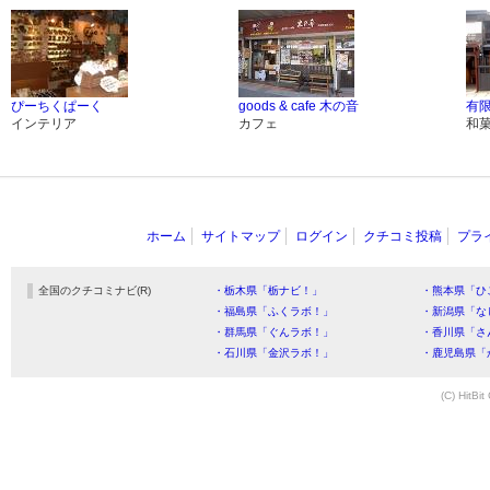
ぴーちくぱーく
goods & cafe 木の音
有限
インテリア
カフェ
和
ホーム
サイトマップ
ログイン
クチコミ投稿
プラ
全国のクチコミナビ(R)
・栃木県「栃ナビ！」
・熊本県「ひ
・福島県「ふくラボ！」
・新潟県「な
・群馬県「ぐんラボ！」
・香川県「さ
・石川県「金沢ラボ！」
・鹿児島県「
(C) HitBit