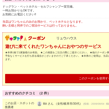
ドッグラン・ペットホテル・セルフシャンプー室完備。
一時お預かりもOKです。
お気軽にお電話ください!!
当店はワンちゃんのみのお預かり、ペットホテルとなります。
飼い主様と同伴でのご宿泊サービスは行っておりません。
リュウハウス
遊びに来てくれたワンちゃんにおやつのサービス
★本券1枚で1家族様のみ有効。 ★この画面をご注文の際にご提示ください。 ★他のクーポン
予告なくサービスを打ち切る場合がございますのでご了承ください。 ★本券のご使用は、当店
ます。
このクーポンを使用す
おすすめのクチコミ （
2
件）
このお店・スポットの
tibi さん （女性/岐阜市/30代）
(投稿：2009/08/04 掲載
推薦者