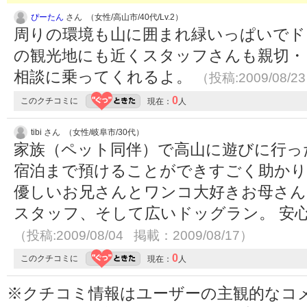
ぴーたん
さん （女性/高山市/40代/Lv.2）
周りの環境も山に囲まれ緑いっぱいでド
の観光地にも近くスタッフさんも親切・
相談に乗ってくれるよ。
（投稿:2009/08/2
0
このクチコミに
現在：
人
tibi さん （女性/岐阜市/30代）
家族（ペット同伴）で高山に遊びに行っ
宿泊まで預けることができすごく助か
優しいお兄さんとワンコ大好きお母さん
スタッフ、そして広いドッグラン。 安
（投稿:2009/08/04 掲載：2009/08/17）
0
このクチコミに
現在：
人
※クチコミ情報はユーザーの主観的なコ