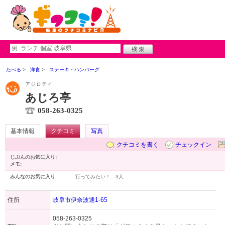
たべる
洋食
ステーキ・ハンバーグ
アジロテイ
あじろ亭
058-263-0325
基本情報
クチコミ
写真
クチコミを書く
チェックイン
じぶんのお気に入り:
メモ:
みんなのお気に入り:
行ってみたい！…
3人
住所
岐阜市伊奈波通1-65
058-263-0325