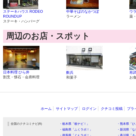
ステーキハウス RODEO
中華そばのなかつぼ
ウ
ROUNDUP
ラーメン
薬
ステーキ・ハンバーグ
周辺のお店・スポット
日本料理 ひら井
麩兵
布
割烹・懐石・会席料理
和菓子
お
ホーム
サイトマップ
ログイン
クチコミ投稿
プラ
全国のクチコミナビ(R)
・栃木県「栃ナビ！」
・熊本県「ひ
・福島県「ふくラボ！」
・新潟県「な
・群馬県「ぐんラボ！」
・香川県「さ