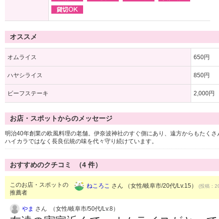
オススメ
オムライス
650円
ハヤシライス
850円
ビーフステーキ
2,000円
お店・スポットからのメッセージ
明治40年創業の欧風料理の老舗。伊奈波神社のすぐ側にあり、遠方からもたくさ
ハイカラではなく長良伝統の味を代々守り続けています。
おすすめのクチコミ （
4
件）
このお店・スポットの
ねころこ
さん （女性/岐阜市/20代/Lv.15）
(投稿：20
推薦者
やま
さん （女性/岐阜市/50代/Lv.8）