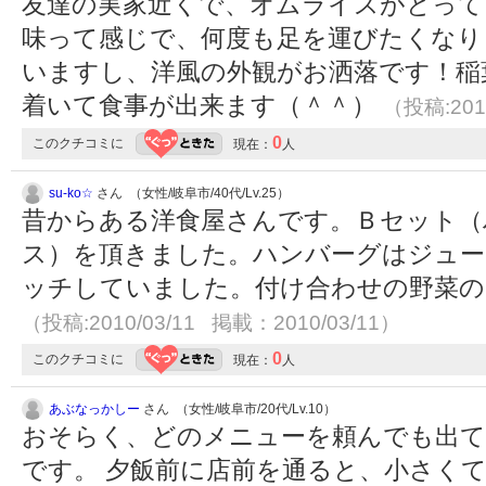
友達の実家近くで、オムライスがとって
味って感じで、何度も足を運びたくなり
いますし、洋風の外観がお洒落です！稲
着いて食事が出来ます（＾＾）
（投稿:201
0
このクチコミに
現在：
人
su-ko☆
さん （女性/岐阜市/40代/Lv.25）
昔からある洋食屋さんです。Ｂセット（
ス）を頂きました。ハンバーグはジュー
ッチしていました。付け合わせの野菜の
（投稿:2010/03/11 掲載：2010/03/11）
0
このクチコミに
現在：
人
あぶなっかしー
さん （女性/岐阜市/20代/Lv.10）
おそらく、どのメニューを頼んでも出て
です。 夕飯前に店前を通ると、小さく