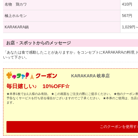
名物 鶏カワ
410円
極上ホルモン
567円
KARAKARA鍋
1,029円
お店・スポットからのメッセージ
「あなたは食で感動したことがありますか」をコンセプトにKARAKARAの料理,
いって下さい。
KARAKARA 岐阜店
毎日嬉しい♪ 10%OFF☆
★本券1枚でお1人様のみ有効。 ★この画面をご注文の際にご提示ください。 ★他のクーポン
予告なくサービスを打ち切る場合がございますのでご了承ください。 ★本券のご使用は、当店
ます。
このクーポンを使用す