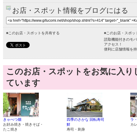
お店・スポット情報をブログにはる
■
このお店・スポットを共有する
■
このお店・スポッ
読取機能付きのモバ
アクセス！
便利に店舗情報を持
このお店・スポットをお気に入り
ています
きゃべつ畑
四季のさかな 回転寿司
ラ
お好み焼き・焼きそば・
鮮
カ
たこ焼き
寿司・刺身