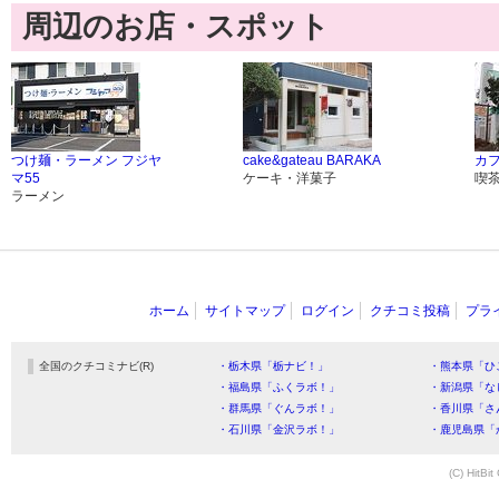
周辺のお店・スポット
つけ麺・ラーメン フジヤ
cake&gateau BARAKA
カ
マ55
ケーキ・洋菓子
喫
ラーメン
ホーム
サイトマップ
ログイン
クチコミ投稿
プラ
全国のクチコミナビ(R)
・栃木県「栃ナビ！」
・熊本県「ひ
・福島県「ふくラボ！」
・新潟県「な
・群馬県「ぐんラボ！」
・香川県「さ
・石川県「金沢ラボ！」
・鹿児島県「
(C) HitBit