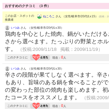
おすすめのクチコミ （
3
件）
このお店・スポットの
ねころこ
さん （女性/岐阜市/20代/Lv.15）
(投稿：20
推薦者
いつみ
さん （女性/岐阜市/20代/Lv.30）
鶏肉を中心とした焼肉、鍋がいただける
さから選べます。たっぷりの野菜とホル
す。
（投稿:2009/11/18 掲載：2009/11/19）
0
このクチコミに
現在：
人
いつみ
さん （女性/岐阜市/20代/Lv.30）
辛さの段階が果てしなく選べます。辛さ
もあり、旨味のある鍋を食べることがで
の変わった部位の焼肉も楽しめます。初
たコースをオススメします。
（投稿:2009/
0
このクチコミに
現在：
人