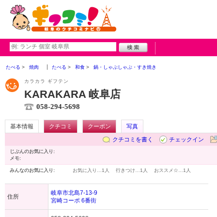
たべる
焼肉
たべる
和食
鍋・しゃぶしゃぶ・すき焼き
カラカラ ギフテン
KARAKARA 岐阜店
058-294-5698
基本情報
クチコミ
クーポン
写真
クチコミを書く
チェックイン
じぶんのお気に入り:
メモ:
みんなのお気に入り:
お気に入り…
1人
行きつけ…
1人
おススメ☆…
1人
岐阜市北島7-13-9
住所
宮崎コーポ 6番街