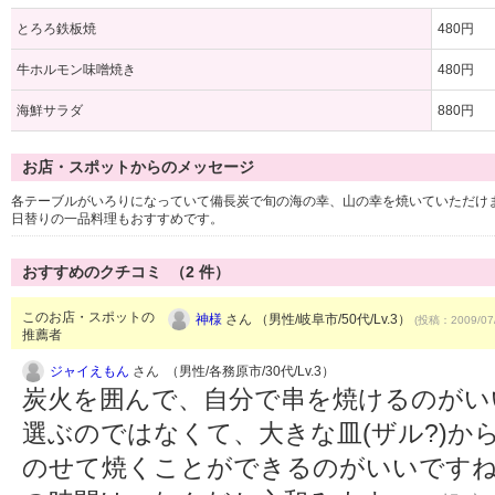
とろろ鉄板焼
480円
牛ホルモン味噌焼き
480円
海鮮サラダ
880円
お店・スポットからのメッセージ
各テーブルがいろりになっていて備長炭で旬の海の幸、山の幸を焼いていただけ
日替りの一品料理もおすすめです。
おすすめのクチコミ （
2
件）
このお店・スポットの
神様
さん （男性/岐阜市/50代/Lv.3）
(投稿：2009/07
推薦者
ジャイえもん
さん （男性/各務原市/30代/Lv.3）
炭火を囲んで、自分で串を焼けるのがい
選ぶのではなくて、大きな皿(ザル?)か
のせて焼くことができるのがいいですね