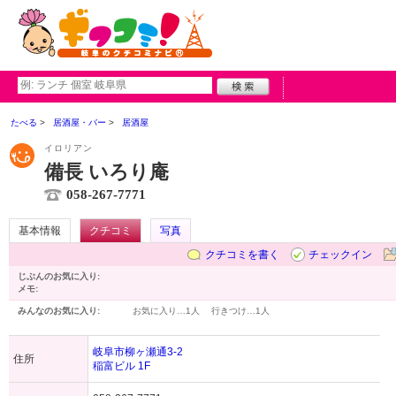
たべる
居酒屋・バー
居酒屋
イロリアン
備長 いろり庵
058-267-7771
基本情報
クチコミ
写真
クチコミを書く
チェックイン
じぶんのお気に入り:
メモ:
みんなのお気に入り:
お気に入り…
1人
行きつけ…
1人
岐阜市柳ヶ瀬通3-2
住所
稲富ビル 1F