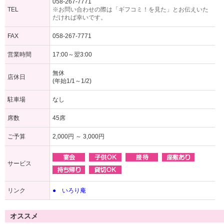
058-267-7771
TEL
※お問い合わせの際は「ギフコミ！を見た」とお伝えいた
だければ幸いです。
FAX
058-267-7771
営業時間
17:00～翌3:00
無休
店休日
(年始1/1～1/2)
駐車場
なし
席数
45席
ご予算
2,000円 ～ 3,000円
サービス
リンク
● いろり庵
オススメ