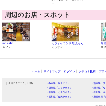
ー
周辺のお店・スポット
mb cafe'
カラオケランド 歌えもん
居酒
カフェ
カラオケ
居
ホーム
サイトマップ
ログイン
クチコミ投稿
プラ
全国のクチコミナビ(R)
・栃木県「栃ナビ！」
・熊本県「ひ
・福島県「ふくラボ！」
・新潟県「な
・群馬県「ぐんラボ！」
・香川県「さ
・石川県「金沢ラボ！」
・鹿児島県「
(C) HitBit