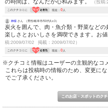
の時間は、なんだか心和みます。
（投稿:2
0
このクチコミに
現在：
人
神様
さん （男性/岐阜市/50代/Lv.3）
炭火を囲んで、肉・魚介類・野菜などの
楽しさとおいしさを満喫できます。お
稿:2009/07/02 掲載：2009/07/02）
0
このクチコミに
現在：
人
※クチコミ情報はユーザーの主観的なコ
これらは投稿時の情報のため、変更に
でご了承ください。
このお店・スポットのクチ