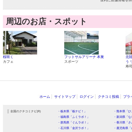
便利に店舗情報を持
周辺のお店・スポット
桜咲く
フットサルアリーナ 本巣
北
カフェ
スポーツ
う 
寿
ホーム
サイトマップ
ログイン
クチコミ投稿
プラ
全国のクチコミナビ(R)
・栃木県「栃ナビ！」
・熊本県「ひ
・福島県「ふくラボ！」
・新潟県「な
・群馬県「ぐんラボ！」
・香川県「さ
・石川県「金沢ラボ！」
・鹿児島県「