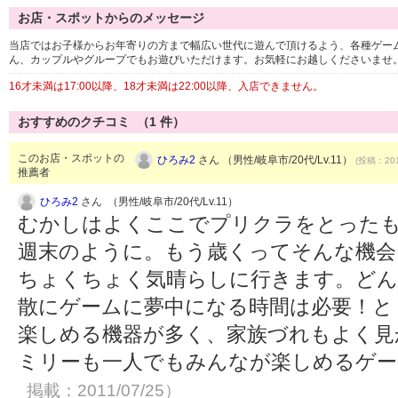
お店・スポットからのメッセージ
当店ではお子様からお年寄りの方まで幅広い世代に遊んで頂けるよう、各種ゲー
ん、カップルやグループでもお遊びいただけます。お気軽にお越しくださいませ
16才未満は17:00以降、18才未満は22:00以降、入店できません。
おすすめのクチコミ （
1
件）
このお店・スポットの
ひろみ2
さん （男性/岐阜市/20代/Lv.11）
(投稿：201
推薦者
ひろみ2
さん （男性/岐阜市/20代/Lv.11）
むかしはよくここでプリクラをとった
週末のように。もう歳くってそんな機会
ちょくちょく気晴らしに行きます。ど
散にゲームに夢中になる時間は必要！と
楽しめる機器が多く、家族づれもよく見
ミリーも一人でもみんなが楽しめるゲー
掲載：2011/07/25）