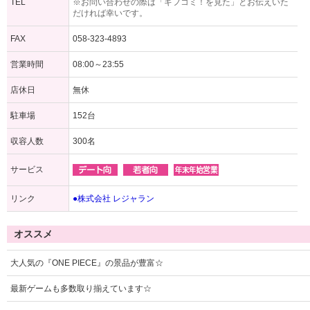
TEL
※お問い合わせの際は「ギフコミ！を見た」とお伝えいた
だければ幸いです。
FAX
058-323-4893
営業時間
08:00～23:55
店休日
無休
駐車場
152台
収容人数
300名
サービス
リンク
●株式会社 レジャラン
オススメ
大人気の『ONE PIECE』の景品が豊富☆
最新ゲームも多数取り揃えています☆