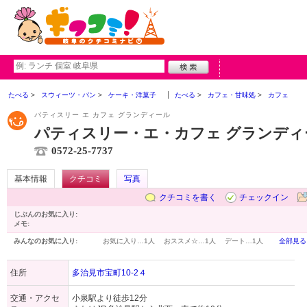
たべる
スウィーツ・パン
ケーキ・洋菓子
たべる
カフェ・甘味処
カフェ
パティスリー エ カフェ グランディール
パティスリー・エ・カフェ グランディ
0572-25-7737
基本情報
クチコミ
写真
クチコミを書く
チェックイン
じぶんのお気に入り:
メモ:
みんなのお気に入り:
お気に入り…
1人
おススメ☆…
1人
デート…
1人
全部見る
住所
多治見市宝町10-2４
交通・アクセ
小泉駅より徒歩12分