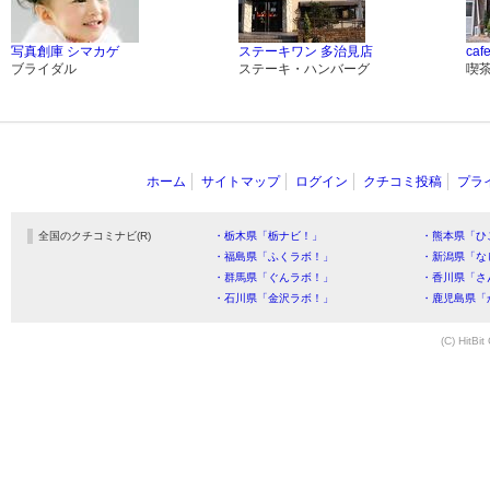
写真創庫 シマカゲ
ステーキワン 多治見店
caf
ブライダル
ステーキ・ハンバーグ
喫
ホーム
サイトマップ
ログイン
クチコミ投稿
プラ
全国のクチコミナビ(R)
・栃木県「栃ナビ！」
・熊本県「ひ
・福島県「ふくラボ！」
・新潟県「な
・群馬県「ぐんラボ！」
・香川県「さ
・石川県「金沢ラボ！」
・鹿児島県「
(C) HitBit