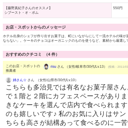
【藤野真紀子さんのオススメ】
550円
シブースト・オ・ポム
お店・スポットからのメッセージ
ホテル出身のシェフが作り出すお菓子は、町にいながらにして一流ホテルの味が
ならない」。ケーキのチョコはオーガニックのものを使うなど、素材から厳選し
おすすめのクチコミ （
4
件）
このお店・スポットの
risu
さん （女性/岐阜市/30代/Lv.13）
(投稿：2011/01
推薦者
姉さん☆
さん （女性/山県市/30代/Lv.10）
こちらも多治見では有名なお菓子屋さん
で１階と２階にカフェスペースがありま
きなケーキを選んで店内で食べられます
のも嬉しいです♪ 私のお気に入りはサン
ちらも高さが結構あって食べるのに一苦