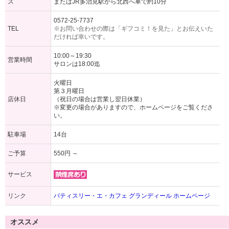
ス
またはJR多治見駅から北西へ車で約10分
0572-25-7737
TEL
※お問い合わせの際は「ギフコミ！を見た」とお伝えいた
だければ幸いです。
10:00～19:30
営業時間
サロンは18:00迄
火曜日
第３月曜日
店休日
（祝日の場合は営業し翌日休業）
※変更の場合がありますので、ホームページをご覧くださ
い。
駐車場
14台
ご予算
550円 ～
サービス
リンク
パティスリー・エ・カフェ グランディール ホームページ
オススメ