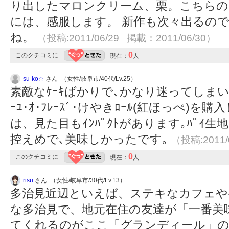
り出したマロンクリーム、栗。こちらの
には、感服します。 新作も次々出るの
ね。
（投稿:2011/06/29 掲載：2011/06/30）
0
このクチコミに
現在：
人
su-ko☆
さん （女性/岐阜市/40代/Lv.25）
素敵なｹｰｷばかりで､かなり迷ってしまいます。
ｰﾕ･ｵ･ﾌﾚｰｽﾞ･けやきﾛｰﾙ(紅ほっぺ)を購入し
は、見た目もｲﾝﾊﾟｸﾄがあります｡ﾊﾟｲ生地はｻ
控えめで､美味しかったです｡
（投稿:2011/
0
このクチコミに
現在：
人
risu
さん （女性/岐阜市/30代/Lv.13）
多治見近辺といえば、ステキなカフェや
な多治見で、地元在住の友達が「一番美
てくれるのがここ「グランディール」の