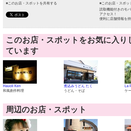
■
このお店・スポットを共有する
■
このお店・スポッ
読取機能付きのモバ
アクセス！
便利に店舗情報を持
このお店・スポットをお気に入り
ています
Hauoli Ken
煮込みうどん たく
La 
和風創作料理
うどん・そば
ケ
周辺のお店・スポット