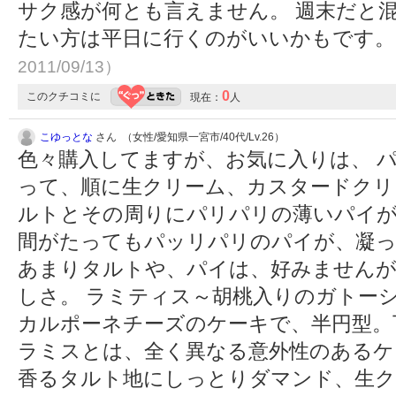
サク感が何とも言えません。 週末だと
たい方は平日に行くのがいいかもです
2011/09/13）
0
このクチコミに
現在：
人
こゆっとな
さん （女性/愛知県一宮市/40代/Lv.26）
色々購入してますが、お気に入りは、 
って、順に生クリーム、カスタードクリ
ルトとその周りにパリパリの薄いパイ
間がたってもパッリパリのパイが、凝
あまりタルトや、パイは、好みませんが
しさ。 ラミティス～胡桃入りのガトー
カルポーネチーズのケーキで、半円型。
ラミスとは、全く異なる意外性のあるケ
香るタルト地にしっとりダマンド、生ク