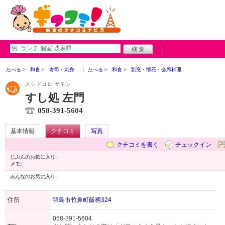
たべる
和食
寿司・刺身
たべる
和食
割烹・懐石・会席料理
スシドコロ サモン
すし処 左門
058-391-5604
基本情報
クチコミ
写真
クチコミを書く
チェックイン
じぶんのお気に入り:
メモ:
みんなのお気に入り:
住所
羽島市竹鼻町飯柄324
058-391-5604