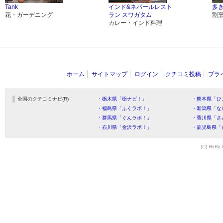
Tank
インド&ネパールレスト
多き
花・ガーデニング
ラン スワガタム
割
カレー・インド料理
ホーム
サイトマップ
ログイン
クチコミ投稿
プラ
全国のクチコミナビ(R)
・栃木県「栃ナビ！」
・熊本県「ひ
・福島県「ふくラボ！」
・新潟県「な
・群馬県「ぐんラボ！」
・香川県「さ
・石川県「金沢ラボ！」
・鹿児島県「
(C) HitBit