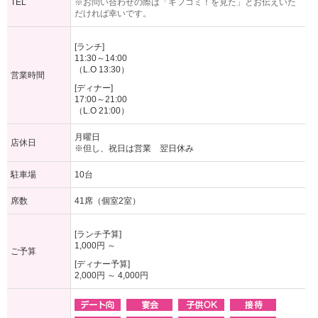
TEL
※お問い合わせの際は「ギフコミ！を見た」とお伝えいた
だければ幸いです。
[ランチ]
11:30～14:00
（L.O 13:30）
営業時間
[ディナー]
17:00～21:00
（L.O 21:00）
月曜日
店休日
※但し、祝日は営業 翌日休み
駐車場
10台
席数
41席（個室2室）
[ランチ予算]
1,000円 ～
ご予算
[ディナー予算]
2,000円 ～ 4,000円