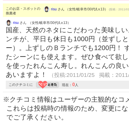
このお店・スポットの
risu
さん （女性/岐阜市/30代/Lv.13）
(投稿：2011/01
推薦者
risu
さん （女性/岐阜市/30代/Lv.13）
国産、天然のネタにこだわった美味しい
ンチが、平日も休日も1000円（並ずし
ー）。上ずしのＢランチでも1200円！
たシーンにも使えます。ぜひ食べて欲し
を使ったれんこん寿し。れんこんの良い
あいますよ！
（投稿:2011/01/25 掲載：2011/
0
このクチコミに
現在：
人
※クチコミ情報はユーザーの主観的なコ
これらは投稿時の情報のため、変更に
でご了承ください。