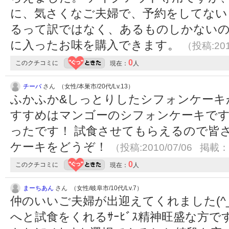
に、気さくなご夫婦で、予約をしてない
るって訳ではなく、あるものしかないの
に入ったお味を購入できます。
（投稿:201
0
このクチコミに
現在：
人
チーバ
さん （女性/本巣市/20代/Lv.13）
ふかふか&しっとりしたシフォンケーキ
すすめはマンゴーのシフォンケーキで
ったです！ 試食させてもらえるので皆
ケーキをどうぞ！
（投稿:2010/07/06 掲載：2
0
このクチコミに
現在：
人
まーちあん
さん （女性/岐阜市/10代/Lv.7）
仲のいいご夫婦が出迎えてくれました(^
へと試食をくれるｻｰﾋﾞｽ精神旺盛な方で