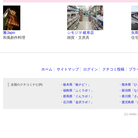
雅Japo
シモジマ 岐阜店
矢
和風創作料理
雑貨・文房具
住
ホーム
サイトマップ
ログイン
クチコミ投稿
プラ
全国のクチコミナビ(R)
・栃木県「栃ナビ！」
・熊本県「ひ
・福島県「ふくラボ！」
・新潟県「な
・群馬県「ぐんラボ！」
・香川県「さ
・石川県「金沢ラボ！」
・鹿児島県「
(C) HitBit