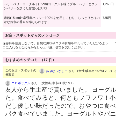
ベリーベリーヨーグルト(15cm)ヨーグルト味にブルーベリーとクラ
1,260円
ンベリーを加えた甘酸っぱい味
米粉(15cm)岐阜県産ハツシモ100%を使用しており、しっとりとほの
735円
かなお米の香りが感じられます。
お店・スポットからのメッセージ
保存料を使用しないで、自然な風味やコクや食感を味わっていただけるよう、一
口に入れるとなめらかなしっとり感。ぜひお試しください。
おすすめのクチコミ （
17
件）
このお店・スポットの
あぶなっかしー
さん （女性/岐阜市/20代/Lv.10）
推薦者
コロボックル
さん （女性/岐阜市/30代/Lv.1）
友人から手土産で貰いました。 ヨーグ
た。食べてみると、何ともフワフワ！小
だし優しい味だったので、おやつに食べ
パク食べていました。ヨーグルトやバ