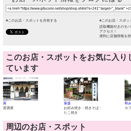
■
このお店・スポットを共有する
■
このお店・スポッ
読取機能付きのモバ
アクセス！
便利に店舗情報を持
このお店・スポットをお気に入り
ています
寅
泉坂
和み
居酒屋
お好み焼き・焼きそば・
カ
たこ焼き
周辺のお店・スポット