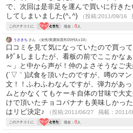
で、次回は是非足を運んで買いに行きた
してしまいました(^｡^)
（投稿:2011/09/16
0
このクチコミに
現在：
人
うさきち
さん （女性/美濃加茂市/20代/Lv.10）
口コミを見て気になっていたので買って
ﾙｸﾞﾙしましたが、看板の前でここかな
～」と中から声が！仲のよさそうなご夫
(´▽｀)試食を頂いたのですが、噂のマ
文！！ふわふわなんですが、弾力があっ
ムとかなくてもケーキ自体の甘味で大丈
けで頂いたチョコバナナも美味しかっ
はリピ決定♪
（投稿:2011/06/27 掲載：2011/0
0
このクチコミに
現在：
人