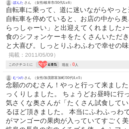
ぽんた
さん （女性/岐阜市/30代/Lv.6）
自転車に乗って、道に迷いながらやっと
自転車を停めていると、お店の中から奥
らっしゃーい」と出迎えてくれました♪
食のシフォンケーキをたくさんいただ
と大喜び。しっとりふわふわで幸せの味
掲載：2011/05/09）
0
このクチコミに
現在：
人
むつの
さん （女性/加茂郡富加町/30代/Lv.5）
念願ののむさん！やっと行って来ました
っくりしました。 ちょうどお昼時に行
気さくな奥さんが「たくさん試食してい
るほど頂きました。 本当にふわふっわ
がマンゴーの果肉が入っていてすごく美