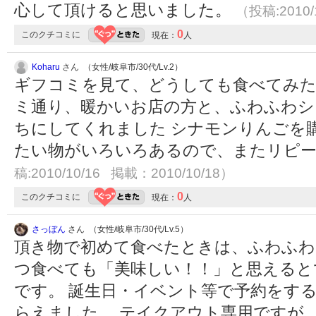
心して頂けると思いました。
（投稿:2010/
0
このクチコミに
現在：
人
Koharu
さん （女性/岐阜市/30代/Lv.2）
ギフコミを見て、どうしても食べてみた
ミ通り、暖かいお店の方と、ふわふわシ
ちにしてくれました シナモンりんごを
たい物がいろいろあるので、またリピ
稿:2010/10/16 掲載：2010/10/18）
0
このクチコミに
現在：
人
さっぼん
さん （女性/岐阜市/30代/Lv.5）
頂き物で初めて食べたときは、ふわふわ
つ食べても「美味しい！！」と思えると
です。 誕生日・イベント等で予約をす
らえました。 テイクアウト専用ですが