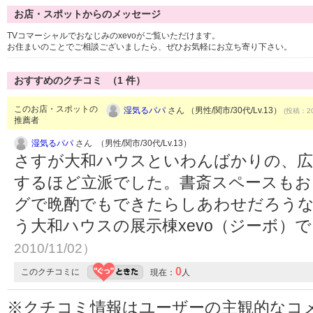
お店・スポットからのメッセージ
TVコマーシャルでおなじみのxevoがご覧いただけます。
お住まいのことでご相談ございましたら、ぜひお気軽にお立ち寄り下さい。
おすすめのクチコミ （
1
件）
このお店・スポットの
湿気るパパ
さん （男性/関市/30代/Lv.13）
(投稿：20
推薦者
湿気るパパ
さん （男性/関市/30代/Lv.13）
さすが大和ハウスといわんばかりの、広
するほど立派でした。書斎スペースもお
グで晩酌でもできたらしあわせだろうな
う大和ハウスの展示棟xevo（ジーボ）
2010/11/02）
0
このクチコミに
現在：
人
※クチコミ情報はユーザーの主観的なコ