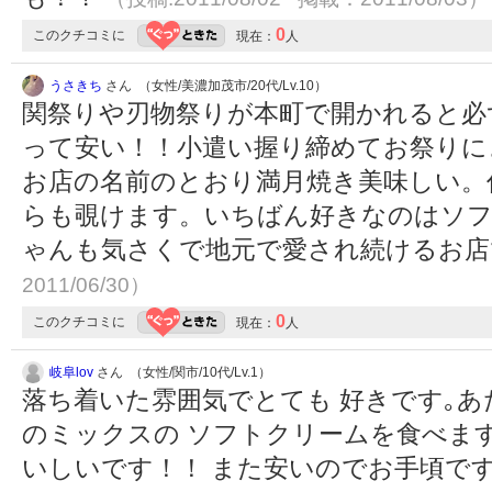
0
このクチコミに
現在：
人
うさきち
さん （女性/美濃加茂市/20代/Lv.10）
関祭りや刃物祭りが本町で開かれると必
って安い！！小遣い握り締めてお祭りに
お店の名前のとおり満月焼き美味しい。
らも覗けます。いちばん好きなのはソフ
ゃんも気さくで地元で愛され続けるお
2011/06/30）
0
このクチコミに
現在：
人
岐阜lov
さん （女性/関市/10代/Lv.1）
落ち着いた雰囲気でとても 好きです｡あ
のミックスの ソフトクリームを食べます
いしいです！！ また安いのでお手頃です(