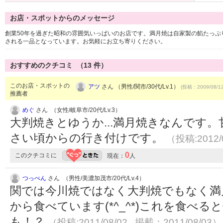
お店・スポットからのメッセージ
創業50年を過ぎた昭和の雰囲気いっぱいのお店です。満月焼は自家製の餡たっ
される一品となっています。お気軽にお立ち寄りください。
おすすめのクチコミ （
13
件）
このお店・スポットの
アツ
さん （男性/関市/30代/Lv.1）
(投稿：2009/08/1
推薦者
めぐ
さん （女性/岐阜市/20代/Lv.3）
大判焼きとゆうか...満月焼きなんです
さい頃からの行き付けです。
（投稿:2012/
0
このクチコミに
現在：
人
つっぺん
さん （男性/美濃加茂市/20代/Lv.4）
関では今川焼ではなく大判焼でもなく満
から食べています(*^_^*)これを食べ
も！？
（投稿:2011/08/02 掲載：2011/08/03）