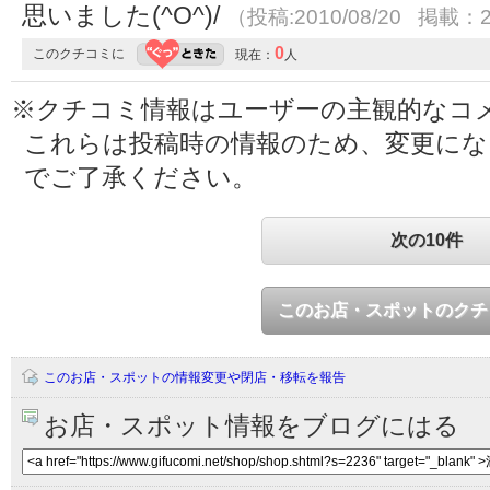
思いました(^O^)/
（投稿:2010/08/20 掲載：20
0
このクチコミに
現在：
人
※クチコミ情報はユーザーの主観的なコ
これらは投稿時の情報のため、変更に
でご了承ください。
次の10件
このお店・スポットのクチ
このお店・スポットの情報変更や閉店・移転を報告
お店・スポット情報をブログにはる