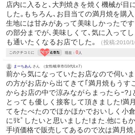
店内に入ると､大判焼きを焼く機械が目
した｡もちろん､お目当ての満月焼を購入
生地には甘みがあって美味しかったです
の部分までが､美味しくて､気に入って
も通いたくなるお店でした｡
（投稿:2010/1
0
このクチコミに
現在：
人
まーちあん
さん （女性/岐阜市/10代/Lv.7）
前から気になっていたお店なので伺いま
の方がお店から出てきて｢満月焼もうす
からお店の中で涼みながらまったらｰ?｣と
とっても優しく接客して頂きました!満月焼
てをたべたのでほかほかでおいしく小倉
にﾘﾋﾟしたいと思いました!また.他にもか
手頃価格で販売してあるので次は満月焼