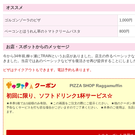
オススメ
ゴルゴンゾーラのピザ
1,000円
ベーコンとほうれん草のトマトクリームパスタ
800円
お店・スポットからのメッセージ
今から34年前,柳ヶ瀬にTRAINというお店がありました。店主の作るベーシック
きました。当店ではあのベーシックなピザを復活させ再び提供することにしまし
ピザはテイクアウトもできます。電話予約も承ります。
PIZZA SHOP Raggamuffin
初回に限り、ソフトドリンク1杯サービス☆
★本券1枚でお1組様のみ有効。 ★この画面をご注文の際にご提示ください。 ★他のクーポン
予告なくサービスを打ち切る場合がございますのでご了承ください。 ★本券のご使用は、当店
ます。