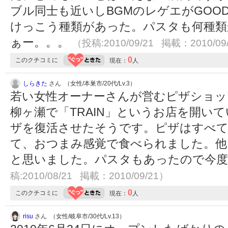
ブル同士も近いしBGMのレゲエがGOO
けっこう種類があった。パスタも何種類
ぁー。。。
（投稿:2010/09/21 掲載：2010/09
0
このクチコミに
現在：
人
しらきた
さん （女性/本巣市/20代/Lv.3）
若い女性オーナーさんが営むピザショッ
柳ヶ瀬で「TRAIN」というお店を開い
ザを復活させたそうです。ピザはすべ
て、おつまみ感覚で食べられました。他
と思いました。パスタもあったので今
稿:2010/08/21 掲載：2010/09/21）
0
このクチコミに
現在：
人
risu
さん （女性/岐阜市/30代/Lv.13）