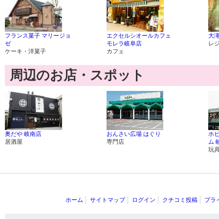
フランス菓子 マリージョ
エクセルシオールカフェ
大
ゼ
モレラ岐阜店
レ
ケーキ・洋菓子
カフェ
周辺のお店・スポット
奥だや 岐南店
おんさい広場 はぐり
ホ
居酒屋
専門店
ム 
玩
ホーム
サイトマップ
ログイン
クチコミ投稿
プラ