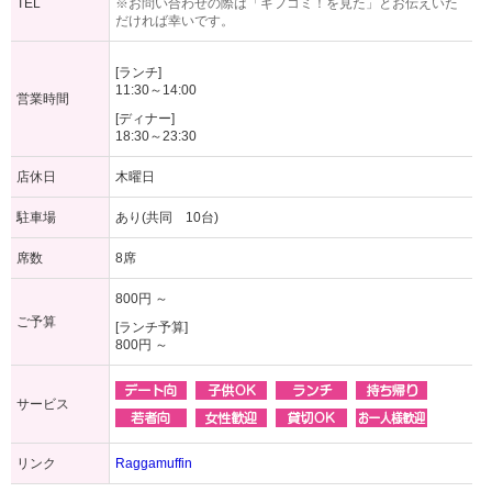
TEL
※お問い合わせの際は「ギフコミ！を見た」とお伝えいた
だければ幸いです。
[ランチ]
11:30～14:00
営業時間
[ディナー]
18:30～23:30
店休日
木曜日
駐車場
あり(共同 10台)
席数
8席
800円 ～
ご予算
[ランチ予算]
800円 ～
サービス
リンク
Raggamuffin