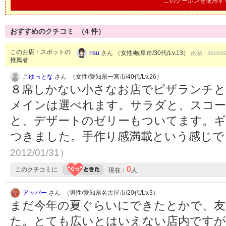
このクーポンを使用す
おすすめのクチコミ （
4
件）
このお店・スポットの
risu
さん （女性/岐阜市/30代/Lv.13）
(投稿：2010/08
推薦者
こゆっとな
さん （女性/愛知県一宮市/40代/Lv.26）
８席しかない小さなお店でピザランチ
メインは選べれます。サラダと、スコ
と、デザートのゼリーもついてます。
つきました。手作り感満載という感じ
2012/01/31）
0
このクチコミに
現在：
人
アッパー
さん （男性/愛知県名古屋市/20代/Lv.3）
まだ今年の夏ぐらいにできたとかで、
た。とても広いとはいえない店内ですが