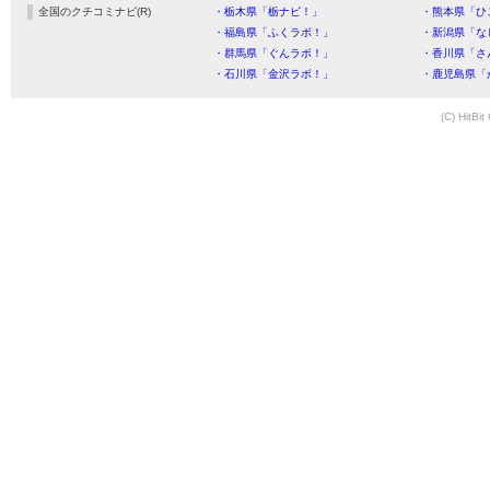
全国のクチコミナビ(R)
・栃木県「栃ナビ！」
・熊本県「ひ
・福島県「ふくラボ！」
・新潟県「な
・群馬県「ぐんラボ！」
・香川県「さ
・石川県「金沢ラボ！」
・鹿児島県「
(C) HitBit