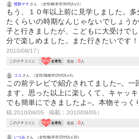
怪獣ママ
さん （女性/岐阜市/30代/Lv.2）
もう、１０年以上前に見学しました。多
たくらいの時期なんじゃないでしょうか
子と行きましたが、こどもに大受けでし
分で楽しめました。また行きたいです
2010/08/17）
0
このクチコミに
現在：
人
ココ
さん （女性/瑞穂市/20代/Lv.4）
この前テレビで紹介されてました–。一
ます。思った以上に楽しくて、キャッキ
でも簡単にできましたよ–。本物そっく
稿:2010/08/05 掲載：2010/08/05）
0
このクチコミに
現在：
人
いつみ
さん （女性/岐阜市/20代/Lv.30）