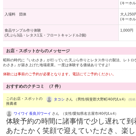
(キーホ
入場料 団体
大人250
(キーホ
食品サンプル作り体験
1,000円
(天ぷら3品・レタス1玉・フロートキャンドル2個)
お店・スポットからのメッセージ
昭和の時代に『いわさき』が行っていた天ぷら作りとレタス作りの製法、レトロな
わさき』が築き上げた地場産業。一度は体験する価値ありですよ!
体験には事前のご予約が必要となります。電話にてご予約ください。
おすすめのクチコミ （
7
件）
このお店・スポットの
タコシ
さん （男性/揖斐郡大野町/40代/Lv.4）
(投稿：
推薦者
ワイワイ 長良川ワーイ
さん （女性/愛知県名古屋市/40代/Lv.4）
体験予約の時間に諸事情で少し遅れて到
あたたかく笑顔で迎えていただき、楽し