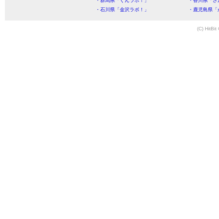
・群馬県「ぐんラボ！」
・香川県「さ
・石川県「金沢ラボ！」
・鹿児島県「
(C) HitBit