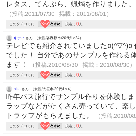
レタス、てんぷら、蝋燭を作りました。
（投稿:2011/07/30 掲載：2011/08/01）
0
このクチコミに
現在：
人
キティ
さん （女性/各務原市/20代/Lv.24）
テレビでも紹介されていましたo(^▽^)
でした！ 自分であのサンプルを作れる
ます！
（投稿:2010/08/30 掲載：2010/08/30）
0
このクチコミに
現在：
人
piko
さん （女性/大垣市/30代/Lv.4）
昨年バス旅行でサンプル作りを体験しま
ラップなどがたくさん売っていて、楽し
トラップがもらえました。
（投稿:2010/08
0
このクチコミに
現在：
人