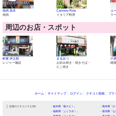
焼肉 高木
Cannery Row
ユ
焼肉
イタリア料理
ラ
周辺のお店・スポット
町家 伊之助
まるみつ
小
レジャー施設
お好み焼き・焼きそば・
雑
たこ焼き
ホーム
サイトマップ
ログイン
クチコミ投稿
プラ
全国のクチコミナビ(R)
・栃木県「栃ナビ！」
・熊本県「ひ
・福島県「ふくラボ！」
・新潟県「な