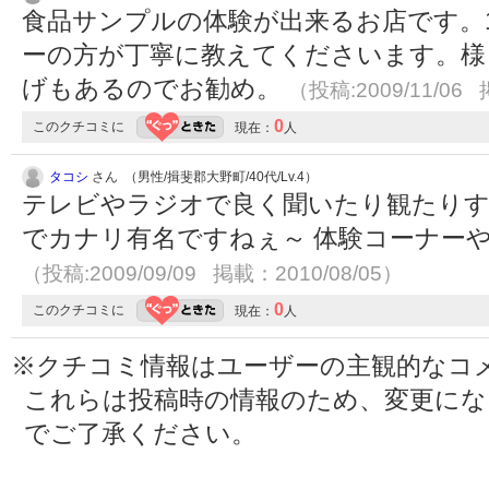
食品サンプルの体験が出来るお店です。1
ーの方が丁寧に教えてくださいます。様
げもあるのでお勧め。
（投稿:2009/11/06 
0
このクチコミに
現在：
人
タコシ
さん （男性/揖斐郡大野町/40代/Lv.4）
テレビやラジオで良く聞いたり観たりす
でカナリ有名ですねぇ～ 体験コーナー
（投稿:2009/09/09 掲載：2010/08/05）
0
このクチコミに
現在：
人
※クチコミ情報はユーザーの主観的なコ
これらは投稿時の情報のため、変更に
でご了承ください。