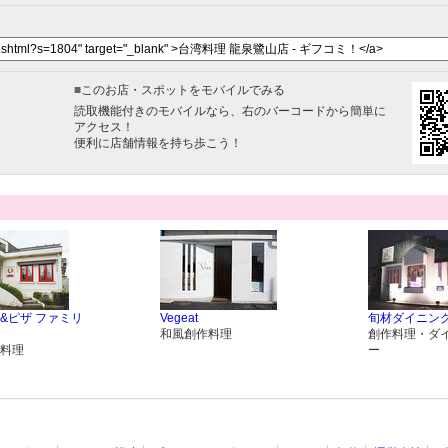
■
このお店・スポットをモバイルでみる
読取機能付きのモバイルなら、右のバーコードから簡単に
アクセス！
便利に店舗情報を持ち歩こう！
&ピザ ファミリ
Vegeat
旬材ダイニング
和風創作料理
創作料理・ダ
料理
ー