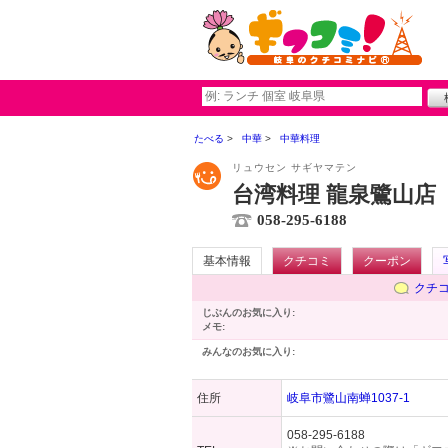
たべる
中華
中華料理
リュウセン サギヤマテン
台湾料理 龍泉鷺山店
058-295-6188
基本情報
クチコミ
クーポン
クチ
じぶんのお気に入り:
メモ:
みんなのお気に入り:
住所
岐阜市鷺山南蝉1037-1
058-295-6188