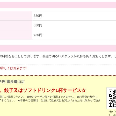
880円
880円
780円
の料理をお出ししております。笑顔で明るいスタッフが気持ち良くお迎えします。
!詳しくはお店まで!
料理 龍泉鷺山店
方に、餃子又はソフトドリンク1杯サービス☆
の際にご提示ください。 ★他のクーポン券との併用はできません。 ★お店側の都合で、
了承ください。 ★本券のご使用は、当店にて飲食又はお買上げされた方に限らせて頂き
モバ
クーポ