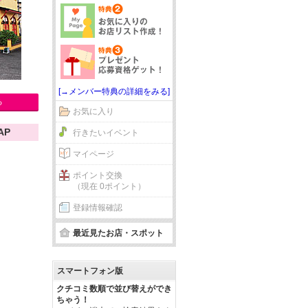
[→メンバー特典の詳細をみる]
る
お気に入り
AP
行きたいイベント
マイページ
ポイント交換
（現在 0ポイント）
登録情報確認
最近見たお店・スポット
スマートフォン版
クチコミ数順で並び替えができ
ちゃう！