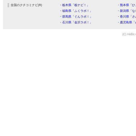
全国のクチコミナビ(R)
・栃木県「栃ナビ！」
・熊本県「ひ
・福島県「ふくラボ！」
・新潟県「な
・群馬県「ぐんラボ！」
・香川県「さ
・石川県「金沢ラボ！」
・鹿児島県「
(C) HitBit