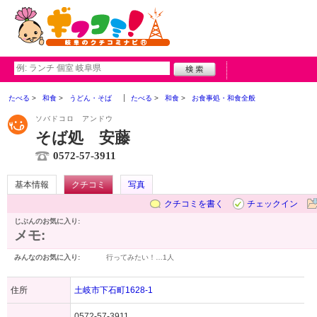
たべる
和食
うどん・そば
たべる
和食
お食事処・和食全般
ソバドコロ アンドウ
そば処 安藤
0572-57-3911
基本情報
クチコミ
写真
クチコミを書く
チェックイン
じぶんのお気に入り:
メモ:
みんなのお気に入り:
行ってみたい！…
1人
住所
土岐市下石町1628-1
0572-57-3911