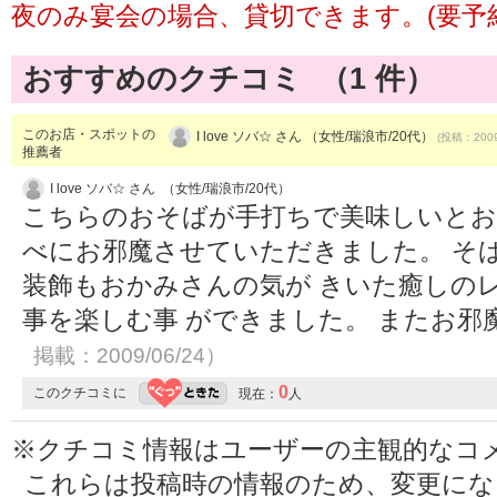
夜のみ宴会の場合、貸切できます。(要予
おすすめのクチコミ （
1
件）
このお店・スポットの
I love ソバ☆ さん （女性/瑞浪市/20代）
(投稿：2009
推薦者
I love ソバ☆ さん （女性/瑞浪市/20代）
こちらのおそばが手打ちで美味しいとお
べにお邪魔させていただきました。 そ
装飾もおかみさんの気が きいた癒しの
事を楽しむ事 ができました。 またお邪
掲載：2009/06/24）
0
このクチコミに
現在：
人
※クチコミ情報はユーザーの主観的なコ
これらは投稿時の情報のため、変更に