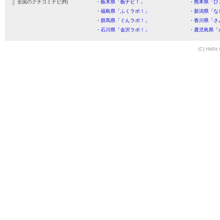
全国のクチコミナビ(R)
・栃木県「栃ナビ！」
・熊本県「ひ
・福島県「ふくラボ！」
・新潟県「な
・群馬県「ぐんラボ！」
・香川県「さ
・石川県「金沢ラボ！」
・鹿児島県「
(C) HitBit