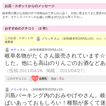
お店・スポットからのメッセージ
岐阜県の豊かな自然の中で丹精込めて作られた品々、大切に育まれてきた歴史や
ます。オアシスパークへのお越しの際はぜひお立ち寄り下さい。
おすすめのクチコミ （
2
件）
このお店・スポットの
メリッサ
さん （女性/岐阜市/20代/Lv.10）
(投稿：20
推薦者
キティ
さん （女性/各務原市/20代/Lv.24）
岐阜名物がたくさん販売されています☆
した。他にも高山のりんごのお酒などあ
（投稿:2011/04/26 掲載：2011/04/27）
0
このクチコミに
現在：
人
メリッサ
さん （女性/岐阜市/20代/Lv.10）
川島パーキング内のおみやげやさん。岐
ぱいあっておもしろい！種類が多くて迷