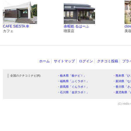
CAFE SIESTA 幸
余暇処 るはーふ
clo
カフェ
喫茶店
美
ホーム
サイトマップ
ログイン
クチコミ投稿
プラ
全国のクチコミナビ(R)
・栃木県「栃ナビ！」
・熊本県「ひ
・福島県「ふくラボ！」
・新潟県「な
・群馬県「ぐんラボ！」
・香川県「さ
・石川県「金沢ラボ！」
・鹿児島県「
(C) HitBit