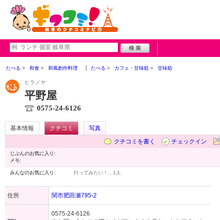
たべる
和食
和風創作料理
たべる
カフェ・甘味処
甘味処
ヒラノヤ
平野屋
0575-24-6126
基本情報
クチコミ
写真
クチコミを書く
チェックイン
じぶんのお気に入り:
メモ:
みんなのお気に入り:
行ってみたい！…
1人
住所
関市肥田瀬795-2
0575-24-6126