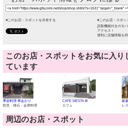
■
このお店・スポットを共有する
■
このお店・スポッ
読取機能付きのモバ
アクセス！
便利に店舗情報を持
このお店・スポットをお気に入り
ています
季節料理 華あかり
CAFE SIESTA 幸
家庭
割烹・懐石・会席料理
カフェ
レ
周辺のお店・スポット