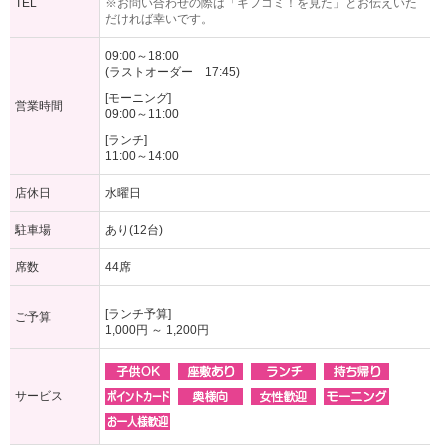
TEL
※お問い合わせの際は「ギフコミ！を見た」とお伝えいた
だければ幸いです。
09:00～18:00
(ラストオーダー 17:45)
[モーニング]
営業時間
09:00～11:00
[ランチ]
11:00～14:00
店休日
水曜日
駐車場
あり(12台)
席数
44席
[ランチ予算]
ご予算
1,000円 ～ 1,200円
サービス