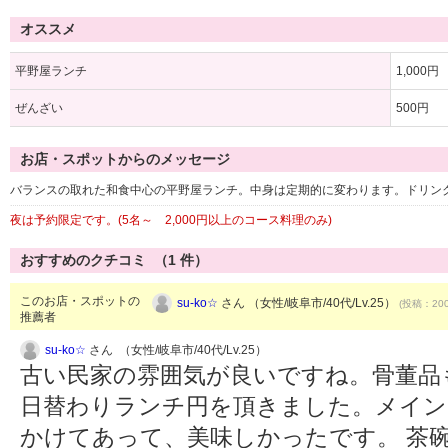
オススメ
平野屋ランチ
1,000円
ぜんざい
500円
お店・スポットからのメッセージ
バランスの取れた和食中心の平野屋ランチ。中身は定期的に変わります。ドリン
夜は予約限定です。(5名～ 2,000円以上のコース料理のみ)
おすすめのクチコミ （
1
件）
このお店・スポットの
su-ko☆
さん （女性/岐阜市/40代/Lv.25）
(投稿：200
推薦者
su-ko☆
さん （女性/岐阜市/40代/Lv.25）
古い民家の雰囲気が良いですね。骨董品
日替わりランチ円を頂きました。メイン
かけてあって、美味しかったです。 茶