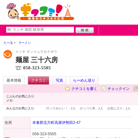
たべる
ラーメン
メンヤ サンジュウロクボウ
麺屋 三十六房
058-323-5505
基本情報
クチコミ
写真
らーめん巡り
クチコミを書く
チェックイン
じぶんのお気に入り:
メモ:
みんなのお気に入り:
行ってみたい！…
2人
がっつり系…
1人
お気に入り…
1人
住所
本巣郡北方町高屋伊勢田2-47
058-323-5505