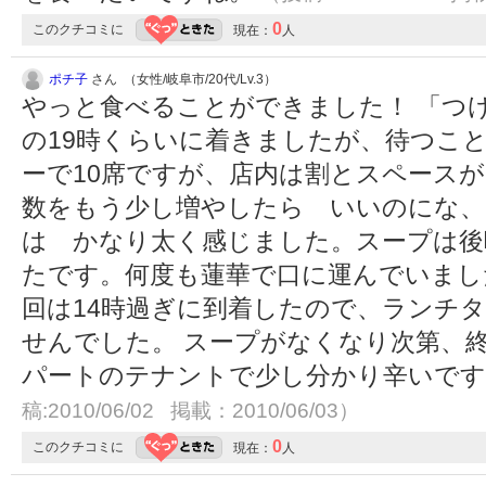
0
このクチコミに
現在：
人
ポチ子
さん （女性/岐阜市/20代/Lv.3）
やっと食べることができました！ 「つけ
の19時くらいに着きましたが、待つこと
ーで10席ですが、店内は割とスペース
数をもう少し増やしたら いいのにな、
は かなり太く感じました。スープは後
たです。何度も蓮華で口に運んでいまし
回は14時過ぎに到着したので、ランチ
せんでした。 スープがなくなり次第、終
パートのテナントで少し分かり辛いで
稿:2010/06/02 掲載：2010/06/03）
0
このクチコミに
現在：
人