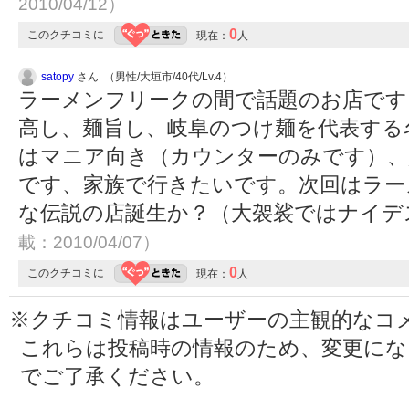
2010/04/12）
0
このクチコミに
現在：
人
satopy
さん （男性/大垣市/40代/Lv.4）
ラーメンフリークの間で話題のお店です
高し、麺旨し、岐阜のつけ麺を代表する
はマニア向き（カウンターのみです）、
です、家族で行きたいです。次回はラー
な伝説の店誕生か？（大袈裟ではナイデ
載：2010/04/07）
0
このクチコミに
現在：
人
※クチコミ情報はユーザーの主観的なコ
これらは投稿時の情報のため、変更に
でご了承ください。