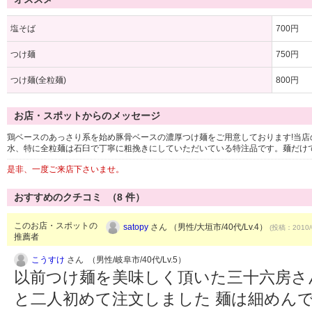
塩そば
700円
つけ麺
750円
つけ麺(全粒麺)
800円
お店・スポットからのメッセージ
鶏ベースのあっさり系を始め豚骨ベースの濃厚つけ麺をご用意しております!当
水、特に全粒麺は石臼で丁寧に粗挽きにしていただいている特注品です。麺だけ
是非、一度ご来店下さいませ。
おすすめのクチコミ （
8
件）
このお店・スポットの
satopy
さん （男性/大垣市/40代/Lv.4）
(投稿：2010/
推薦者
こうすけ
さん （男性/岐阜市/40代/Lv.5）
以前つけ麺を美味しく頂いた三十六房さん
と二人初めて注文しました 麺は細めんで