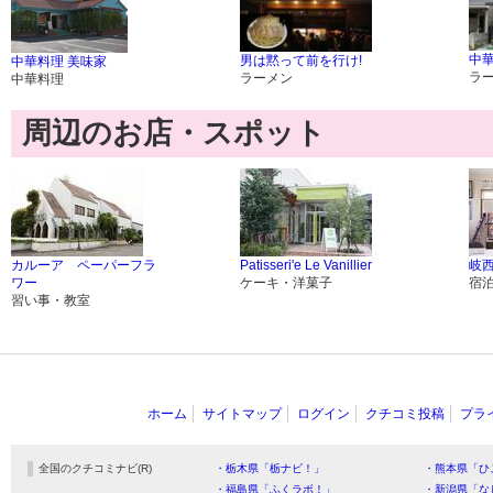
中華
男は黙って前を行け!
中華料理 美味家
ラ
ラーメン
中華料理
周辺のお店・スポット
カルーア ペーパーフラ
Patisseri'e Le Vanillier
岐
ワー
ケーキ・洋菓子
宿
習い事・教室
ホーム
サイトマップ
ログイン
クチコミ投稿
プラ
全国のクチコミナビ(R)
・栃木県「栃ナビ！」
・熊本県「ひ
・福島県「ふくラボ！」
・新潟県「な