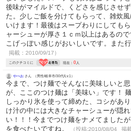
後味がマイルドで、くどさを感じさせず
た。少しご飯を分けてもらって、雑炊風
いけます！最後はスープわりにしてもら
ャーシューが厚さ１ｃｍ以上はあるので
こげっぽい感じがおいしいです。また
掲載：2010/09/17）
0
このクチコミに
現在：
人
やべお
さん （男性/岐阜市/30代/Lv.1）
今まで、つけ麺でそんなに美味しいと思
が、ここのつけ麺は「美味い」です！ 
しっかり氷を使って締めた、コシがあり
け汁の中には大きなチャーシューが隠れ
い！！！今までつけ麺をナメてましたが
を食べたいですね。
（投稿:2010/08/04 掲載