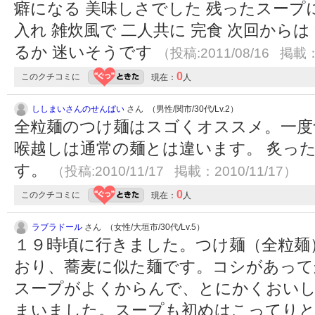
癖になる 美味しさでした 残ったスープに 
入れ 雑炊風で 二人共に 完食 次回から
るか 迷いそうです
（投稿:2011/08/16 掲載：
0
このクチコミに
現在：
人
ししまいさんのせんぱい
さん （男性/関市/30代/Lv.2）
全粒麺のつけ麺はスゴくオススメ。一度
喉越しは通常の麺とは違います。 炙っ
す。
（投稿:2010/11/17 掲載：2010/11/17）
0
このクチコミに
現在：
人
ラブラドール
さん （女性/大垣市/30代/Lv.5）
１９時頃に行きました。つけ麺（全粒麺
おり、蕎麦に似た麺です。コシがあって
スープがよくからんで、とにかくおい
まいました。スープも初めはこってり