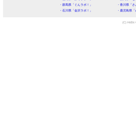
・群馬県「ぐんラボ！」
・香川県「さ
・石川県「金沢ラボ！」
・鹿児島県「
(C) HitBit