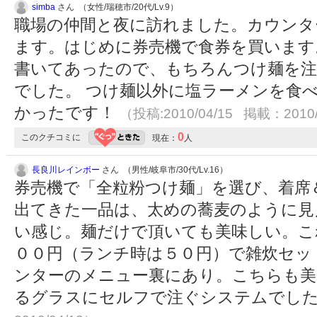
simba
さん （女性/瑞穂市/20代/Lv.9）
職場の仲間と夜に訪れました。カウンタ
ます。はじめに券売機で食券を買います
書いてあったので、もちろんつけ麺を注
でした。 つけ麺以外に塩ラーメンを食
かったです！
（投稿:2010/04/15 掲載：2010/
0
このクチコミに
現在：
人
長良川レインボー
さん （男性/岐阜市/30代/Lv.16）
券売機で「全粒粉つけ麺」を選び、着席
出てきた一品は、太めの蕎麦のように見
い感じ。麺だけで頂いても美味しい。こ
００円（ランチ時は５０円）で雑炊セッ
ンターのメニュー裏にあり。こちらも美
るグラスにセルフで注ぐシステムでし