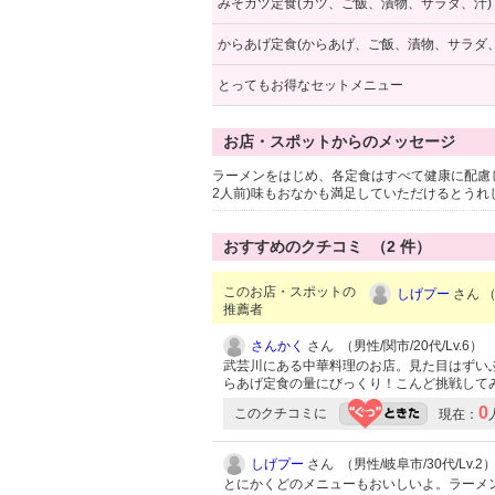
みそカツ定食(カツ、ご飯、漬物、サラダ、汁)
からあげ定食(からあげ、ご飯、漬物、サラダ、
とってもお得なセットメニュー
お店・スポットからのメッセージ
ラーメンをはじめ、各定食はすべて健康に配慮
2人前)味もおなかも満足していただけるとうれ
おすすめのクチコミ （
2
件）
このお店・スポットの
しげプー
さん （
推薦者
さんかく
さん （男性/関市/20代/Lv.6）
武芸川にある中華料理のお店。見た目はずい
らあげ定食の量にびっくり！こんど挑戦して
0
このクチコミに
現在：
しげプー
さん （男性/岐阜市/30代/Lv.2
とにかくどのメニューもおいしいよ。ラーメ