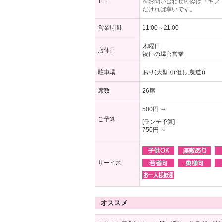
TEL
※お問い合わせの際は「ギフ
だければ幸いです。
営業時間
11:00～21:00
木曜日
店休日
祝日の場合営業
駐車場
あり(大型可(但し,農道))
席数
26席
500円 ～
ご予算
[ランチ予算]
750円 ～
サービス
オススメ