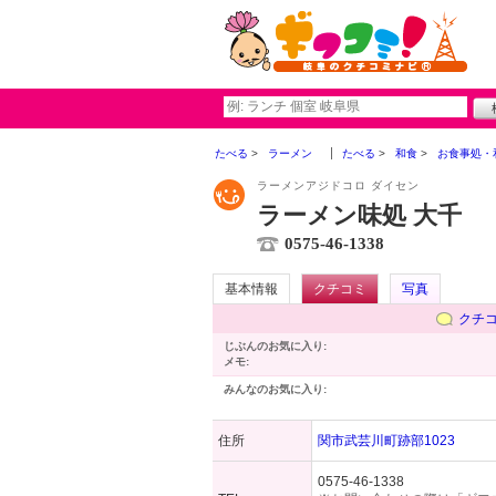
たべる
ラーメン
たべる
和食
お食事処・
ラーメンアジドコロ ダイセン
ラーメン味処 大千
0575-46-1338
基本情報
クチコミ
写真
クチ
じぶんのお気に入り:
メモ:
みんなのお気に入り:
住所
関市武芸川町跡部1023
0575-46-1338