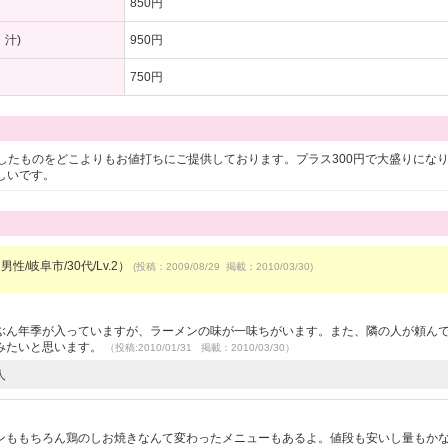
850円
汁)
950円
750円
したものをどこよりもお値打ちにご提供しております。プラス300円で大盛りになり
しいです。
男性/岐阜市/30代/Lv.2）
(投稿：2009/08/29 掲載：2010/03/30)
ぶん年季が入っていますが、ラーメンの味が一味ちがいます。また、隣の人が頼ん
みたいと思います。
（投稿:2010/01/31 掲載：2010/03/30）
人
）
ンももちろん鶏のしお焼きなんて変わったメニューもあるよ。値段も安いし量もか