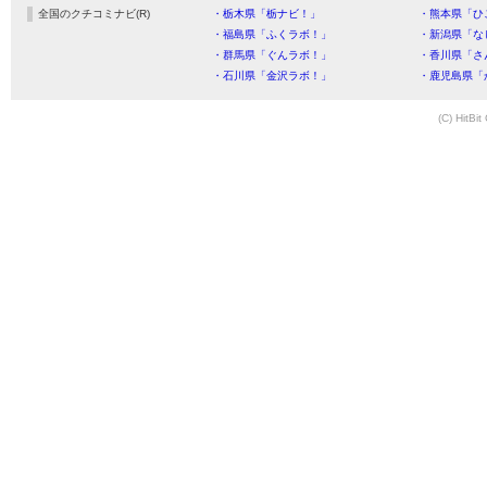
全国のクチコミナビ(R)
・栃木県「栃ナビ！」
・熊本県「ひ
・福島県「ふくラボ！」
・新潟県「な
・群馬県「ぐんラボ！」
・香川県「さ
・石川県「金沢ラボ！」
・鹿児島県「
(C) HitBit