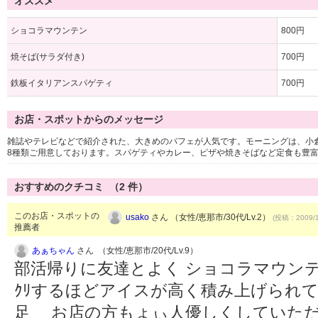
オススメ
ショコラマウンテン
800円
焼そば(サラダ付き)
700円
鉄板イタリアンスパゲティ
700円
お店・スポットからのメッセージ
雑誌やテレビなどで紹介された、大きめのパフェが人気です。モーニングは、小
8種類ご用意しております。スパゲティやカレー、ピザや焼きそばなど定食も豊
おすすめのクチコミ （
2
件）
このお店・スポットの
usako
さん （女性/恵那市/30代/Lv.2）
(投稿：2009/1
推薦者
あぁちゃん
さん （女性/恵那市/20代/Lv.9）
部活帰りに友達とよく ショコラマウンテ
ｸﾘするほどアイスが高く積み上げられて
足 お店の方もょぃ人優しくしてい