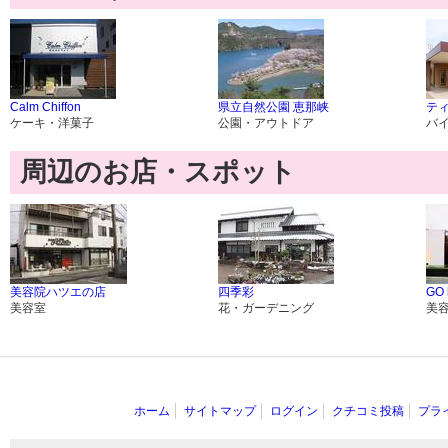
Calm Chiffon
県立自然公園 恵那峡
テ
ケーキ・洋菓子
公園・アウトドア
バ
周辺のお店・スポット
美容院ハツエの店
四季彩
GO h
美容室
花・ガーデニング
美
ホーム
サイトマップ
ログイン
クチコミ投稿
プラ