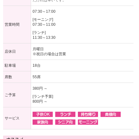
だければ幸いです。
07:30～17:00
[モーニング]
営業時間
07:30～11:00
[ランチ]
11:30～13:30
月曜日
店休日
※祝日の場合は営業
駐車場
18台
席数
55席
380円 ～
ご予算
[ランチ予算]
800円 ～
サービス