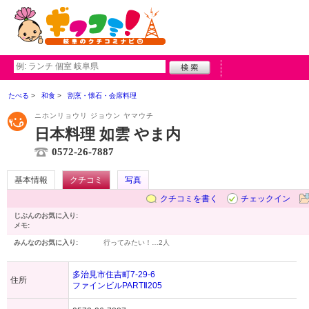
たべる
和食
割烹・懐石・会席料理
ニホンリョウリ ジョウン ヤマウチ
日本料理 如雲 やま内
0572-26-7887
基本情報
クチコミ
写真
クチコミを書く
チェックイン
じぶんのお気に入り:
メモ:
みんなのお気に入り:
行ってみたい！…
2人
多治見市住吉町7-29-6
住所
ファインビルPARTⅡ205