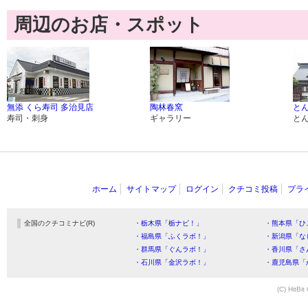
周辺のお店・スポット
無添 くら寿司 多治見店
陶林春窯
と
寿司・刺身
ギャラリー
と
ホーム
サイトマップ
ログイン
クチコミ投稿
プラ
全国のクチコミナビ(R)
・栃木県「栃ナビ！」
・熊本県「ひ
・福島県「ふくラボ！」
・新潟県「な
・群馬県「ぐんラボ！」
・香川県「さ
・石川県「金沢ラボ！」
・鹿児島県「
(C) HitBit