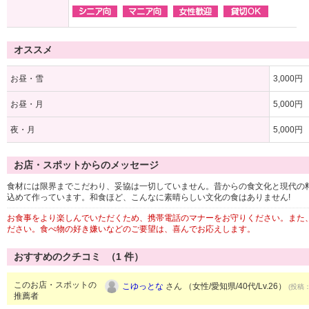
オススメ
お昼・雪
3,000円
お昼・月
5,000円
夜・月
5,000円
お店・スポットからのメッセージ
食材には限界までこだわり、妥協は一切していません。昔からの食文化と現代の
込めて作っています。和食ほど、こんなに素晴らしい文化の食はありません!
お食事をより楽しんでいただくため、携帯電話のマナーをお守りください。また
ださい。食べ物の好き嫌いなどのご要望は、喜んでお応えします。
おすすめのクチコミ （
1
件）
このお店・スポットの
こゆっとな
さん （女性/愛知県/40代/Lv.26）
(投稿：
推薦者