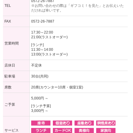
0572-26-7887
TEL
※お問い合わせの際は「ギフコミ！を見た」とお伝えいた
だければ幸いです。
FAX
0572-26-7887
17:30～22:00
21:00(ラストオーダー)
営業時間
[ランチ]
11:30～14:00
13:00(ラストオーダー)
店休日
不定休
駐車場
30台(共同)
席数
20席(カウンター10席・個室1室)
5,000円 ～
ご予算
[ランチ予算]
3,000円 ～
サービス