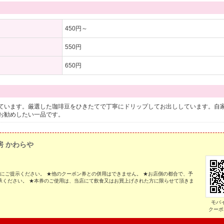
450円～
550円
650円
ています。厳選した珈琲豆をひきたてで丁寧にドリップしてお出ししています。自
お勧めしたい一品です。
房 かわらや
際にご提示ください。 ★他のクーポン券との併用はできません。 ★お店側の都合で、予
承ください。 ★本券のご使用は、当店にて飲食又はお買上げされた方に限らせて頂きま
モバ
クーポ