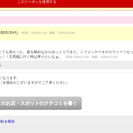
このクーポンを使用する
/関市/30代）
(投稿：2009/11/20 掲載：2009/12/18)
とても良かった。庭を眺めながらゆっくりできた。シフォンケーキのスウィーツセ
た！！又馬籠に行く時は寄りたいなぁ。
（投稿:2009/11/20 掲載：2009/12/18）
人
になります。
いる場合がございますのでご了承ください。
このお店・スポットのクチコミを書く
移転を報告