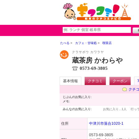
たべる
カフェ・甘味処
喫茶店
クラサボウ カワラヤ
蔵茶房 かわらや
0573-69-3805
基本情報
クチコミ
クーポン
クチ
じぶんのお気に入り:
メモ:
みんなのお気に入り:
お気に入り…
1人
行っ
住所
中津川市落合1020-1
0573-69-3805