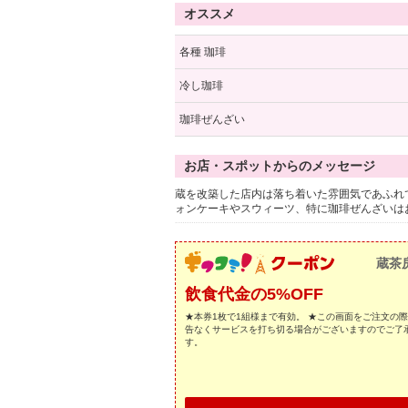
オススメ
各種 珈琲
冷し珈琲
珈琲ぜんざい
お店・スポットからのメッセージ
蔵を改築した店内は落ち着いた雰囲気であふれ
ォンケーキやスウィーツ、特に珈琲ぜんざいは
蔵茶
飲食代金の5%OFF
★本券1枚で1組様まで有効。 ★この画面をご注文の
告なくサービスを打ち切る場合がございますのでご了
す。