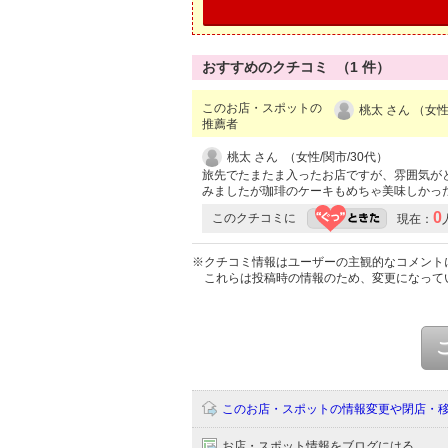
おすすめのクチコミ （
1
件）
このお店・スポットの
桃太 さん （女性
推薦者
桃太 さん （女性/関市/30代）
旅先でたまたま入ったお店ですが、雰囲気が
みましたが珈琲のケーキもめちゃ美味しかっ
0
このクチコミに
現在：
※クチコミ情報はユーザーの主観的なコメント
これらは投稿時の情報のため、変更になって
このお店・スポットの情報変更や閉店・
お店・スポット情報をブログにはる