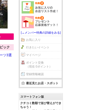
[→メンバー特典の詳細をみる]
る
お気に入り
ピック
行きたいイベント
ーツ3選
マイページ
ポイント交換
（現在 0ポイント）
登録情報確認
最近見たお店・スポット
スマートフォン版
クチコミ数順で並び替えができ
ちゃう！