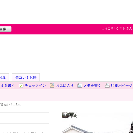
ようこそ！
ゲスト
さん
写真
旬コレ！お餅
コミを書く
チェックイン
お気に入り
メモを書く
印刷用ページ
てみたい！…
1人