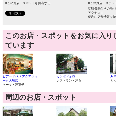
■
このお店・スポットを共有する
■
このお店・スポッ
読取機能付きのモバ
アクセス！
便利に店舗情報を持
このお店・スポットをお気に入り
ています
ビアードパパ アクアウォ
カンポドォロ
みそ
ーク大垣店
レストラン・洋食
と
ケーキ・洋菓子
周辺のお店・スポット