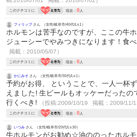
稿:2010/07/01 掲載：2010/07/02）
0
このクチコミに
現在：
人
フィリップ
さん （女性/岐阜市/40代/Lv.1）
ホルモンは苦手なのですが、ここの牛ホ
ジューシーでやみつきになります！食
掲載：2010/05/07）
0
このクチコミに
現在：
人
かにみそ
さん （女性/岐阜市/30代/Lv.1）
予約がお得、 ということで、一人一杯
えました! 生ビールもオッケーだった
行くべき!
（投稿:2009/10/19 掲載：2009/11/
0
このクチコミに
現在：
人
いつみ
さん （女性/岐阜市/20代/Lv.30）
牛ホルモンがお勧め☆油ののったホルモ