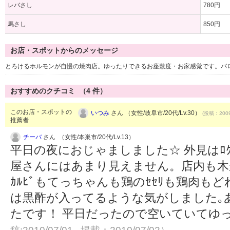
レバさし
780円
馬さし
850円
お店・スポットからのメッセージ
とろけるホルモンが自慢の焼肉店。ゆったりできるお座敷度・お家感覚です。バロ
おすすめのクチコミ （
4
件）
このお店・スポットの
いつみ
さん （女性/岐阜市/20代/Lv.30）
(投稿：2009
推薦者
チーバ
さん （女性/本巣市/20代/Lv.13）
平日の夜におじゃましました☆ 外見はﾛｸ
屋さんにはあまり見えません。店内も木
ｶﾙﾋﾞもてっちゃんも鶏のｾｾﾘも鶏肉もど
は黒酢が入ってるような気がしました｡
たです！ 平日だったので空いていてゆ