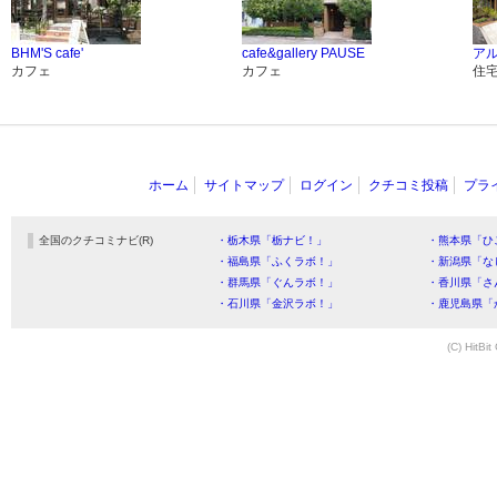
BHM'S cafe'
cafe&gallery PAUSE
ア
カフェ
カフェ
住
ホーム
サイトマップ
ログイン
クチコミ投稿
プラ
全国のクチコミナビ(R)
・栃木県「栃ナビ！」
・熊本県「ひ
・福島県「ふくラボ！」
・新潟県「な
・群馬県「ぐんラボ！」
・香川県「さ
・石川県「金沢ラボ！」
・鹿児島県「
(C) HitBit