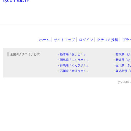
ホーム
サイトマップ
ログイン
クチコミ投稿
プラ
全国のクチコミナビ(R)
・栃木県「栃ナビ！」
・熊本県「ひ
・福島県「ふくラボ！」
・新潟県「な
・群馬県「ぐんラボ！」
・香川県「さ
・石川県「金沢ラボ！」
・鹿児島県「
(C) HitBit