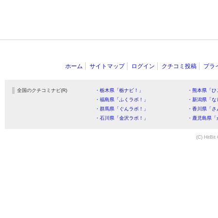
ホーム
サイトマップ
ログイン
クチコミ投稿
プラ
全国のクチコミナビ(R)
・栃木県「栃ナビ！」
・熊本県「ひ
・福島県「ふくラボ！」
・新潟県「な
・群馬県「ぐんラボ！」
・香川県「さ
・石川県「金沢ラボ！」
・鹿児島県「
(C) HitBit