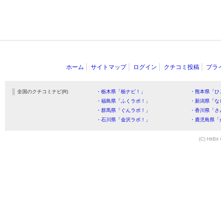
ホーム
サイトマップ
ログイン
クチコミ投稿
プラ
全国のクチコミナビ(R)
・栃木県「栃ナビ！」
・熊本県「ひ
・福島県「ふくラボ！」
・新潟県「な
・群馬県「ぐんラボ！」
・香川県「さ
・石川県「金沢ラボ！」
・鹿児島県「
(C) HitBit