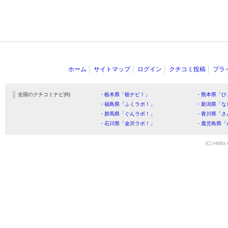
ホーム
サイトマップ
ログイン
クチコミ投稿
プラ
全国のクチコミナビ(R)
・栃木県「栃ナビ！」
・熊本県「ひ
・福島県「ふくラボ！」
・新潟県「な
・群馬県「ぐんラボ！」
・香川県「さ
・石川県「金沢ラボ！」
・鹿児島県「
(C) HitBit