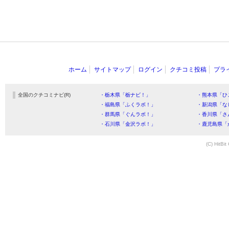
ホーム
サイトマップ
ログイン
クチコミ投稿
プラ
全国のクチコミナビ(R)
・栃木県「栃ナビ！」
・熊本県「ひ
・福島県「ふくラボ！」
・新潟県「な
・群馬県「ぐんラボ！」
・香川県「さ
・石川県「金沢ラボ！」
・鹿児島県「
(C) HitBit