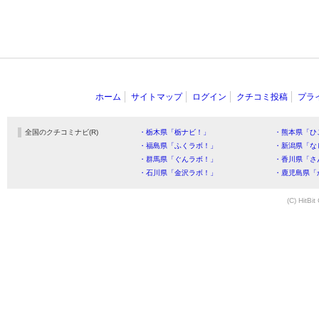
ホーム
サイトマップ
ログイン
クチコミ投稿
プラ
全国のクチコミナビ(R)
・栃木県「栃ナビ！」
・熊本県「ひ
・福島県「ふくラボ！」
・新潟県「な
・群馬県「ぐんラボ！」
・香川県「さ
・石川県「金沢ラボ！」
・鹿児島県「
(C) HitBit