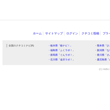
ホーム
サイトマップ
ログイン
クチコミ投稿
プラ
全国のクチコミナビ(R)
・栃木県「栃ナビ！」
・熊本県「ひ
・福島県「ふくラボ！」
・新潟県「な
・群馬県「ぐんラボ！」
・香川県「さ
・石川県「金沢ラボ！」
・鹿児島県「
(C) HitBit