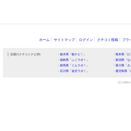
ホーム
サイトマップ
ログイン
クチコミ投稿
プラ
全国のクチコミナビ(R)
・栃木県「栃ナビ！」
・熊本県「ひ
・福島県「ふくラボ！」
・新潟県「な
・群馬県「ぐんラボ！」
・香川県「さ
・石川県「金沢ラボ！」
・鹿児島県「
(C) HitBit