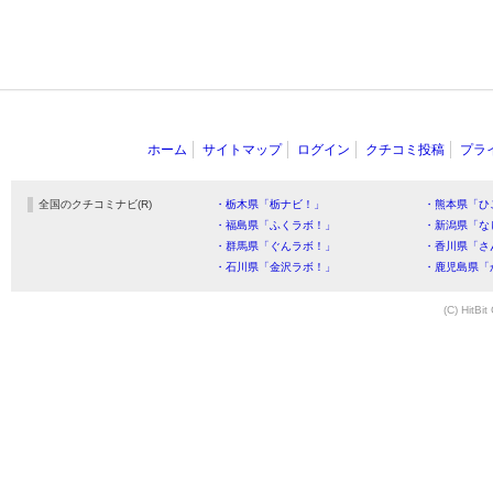
ホーム
サイトマップ
ログイン
クチコミ投稿
プラ
全国のクチコミナビ(R)
・栃木県「栃ナビ！」
・熊本県「ひ
・福島県「ふくラボ！」
・新潟県「な
・群馬県「ぐんラボ！」
・香川県「さ
・石川県「金沢ラボ！」
・鹿児島県「
(C) HitBit