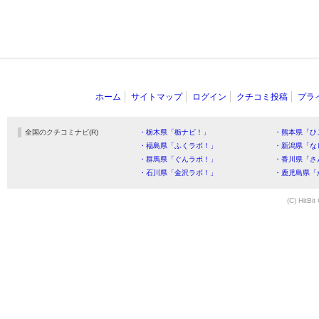
ホーム
サイトマップ
ログイン
クチコミ投稿
プラ
全国のクチコミナビ(R)
・栃木県「栃ナビ！」
・熊本県「ひ
・福島県「ふくラボ！」
・新潟県「な
・群馬県「ぐんラボ！」
・香川県「さ
・石川県「金沢ラボ！」
・鹿児島県「
(C) HitBit