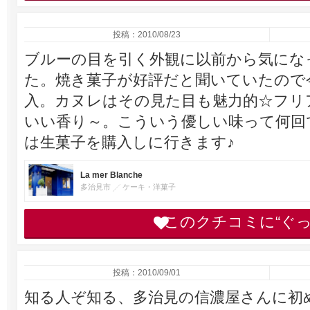
投稿：2010/08/23
ブルーの目を引く外観に以前から気にな
た。焼き菓子が好評だと聞いていたので
入。カヌレはその見た目も魅力的☆フリ
いい香り～。こういう優しい味って何回
は生菓子を購入しに行きます♪
La mer Blanche
多治見市
ケーキ・洋菓子
このクチコミに“ぐ
投稿：2010/09/01
知る人ぞ知る、多治見の信濃屋さんに初