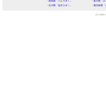
・群馬県「ぐんラボ！」
・香川県「さ
・石川県「金沢ラボ！」
・鹿児島県「
(C) HitBit