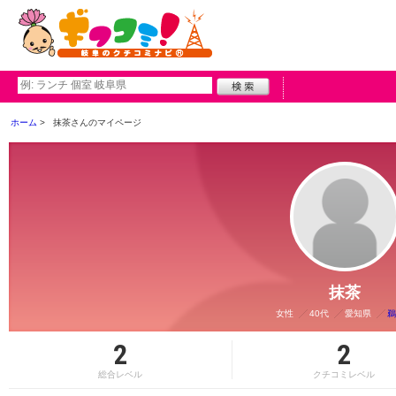
ホーム
抹茶さんのマイページ
抹茶
女性
40代
愛知県
鵜
2
2
総合レベル
クチコミレベル