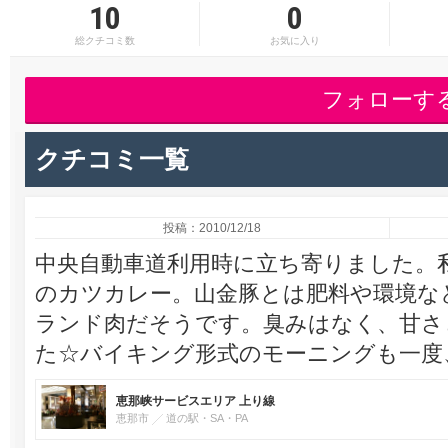
10
0
総クチコミ数
お気に入り
フォローす
クチコミ一覧
投稿：2010/12/18
中央自動車道利用時に立ち寄りました。
のカツカレー。山金豚とは肥料や環境な
ランド肉だそうです。臭みはなく、甘さ
た☆バイキング形式のモーニングも一度
恵那峡サービスエリア 上り線
恵那市
道の駅・SA・PA