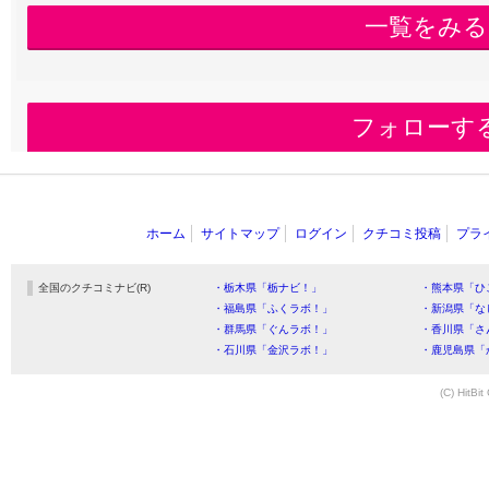
一覧をみる
フォローす
ホーム
サイトマップ
ログイン
クチコミ投稿
プラ
全国のクチコミナビ(R)
・栃木県「栃ナビ！」
・熊本県「ひ
・福島県「ふくラボ！」
・新潟県「な
・群馬県「ぐんラボ！」
・香川県「さ
・石川県「金沢ラボ！」
・鹿児島県「
(C) HitBit