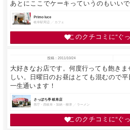
あとにここでケーキっていうのもいいで
Primo luce
岐阜駅周辺
カフェ
このクチコミに“ぐ
投稿：2011/10/24
大好きなお店です。何度行っても飽きま
しい。日曜日のお昼はとても混むので平
一生通います！
さっぽろ亭 岐阜店
県庁・西岐阜・加納・柳津
ラーメン
このクチコミに“ぐ