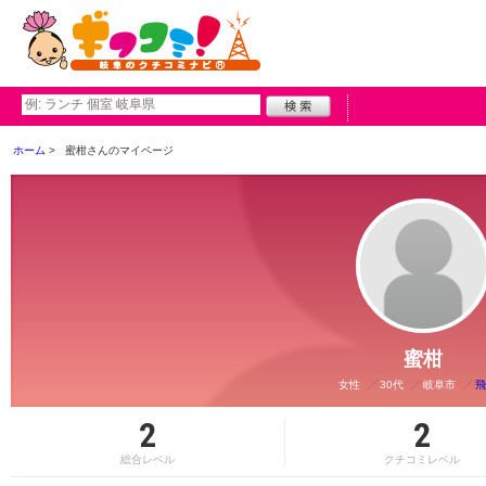
ホーム
蜜柑さんのマイページ
蜜柑
女性
30代
岐阜市
飛
2
2
総合レベル
クチコミレベル