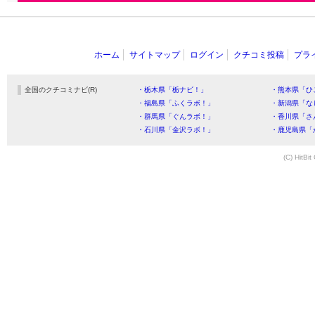
ホーム
サイトマップ
ログイン
クチコミ投稿
プラ
全国のクチコミナビ(R)
・栃木県「栃ナビ！」
・熊本県「ひ
・福島県「ふくラボ！」
・新潟県「な
・群馬県「ぐんラボ！」
・香川県「さ
・石川県「金沢ラボ！」
・鹿児島県「
(C) HitBit