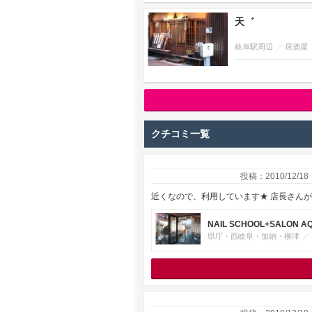
天゛
岐阜駅周辺
居酒屋
クチコミ一覧
投稿：2010/12/18
近くなので、利用しています★ 店長さん
NAIL SCHOOL+SALON A
県庁・西岐阜・加納・柳津