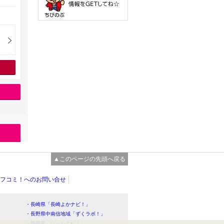
▲このページの先頭へ戻る
フコミ！へのお問い合せ
・長崎県「長崎よかナビ！」
・長野県中南信地域「ずくラボ！」
・静岡県「い～らナビ！」