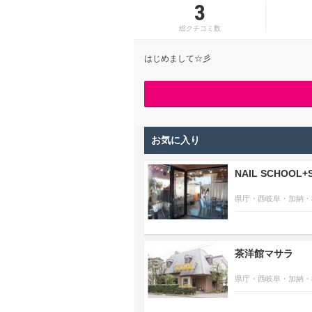
3
総クチコミ数
はじめまして☆彡
お気に入り
NAIL SCHOOL+
県庁・西岐阜・加納・
茶洋館マサラ
県庁・西岐阜・加納・