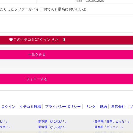
掲載：2010/12/20
ったりしたソファーがイイ！ おでんも最高においしいよ
0
このクチコミに“ぐっ”ときた
一覧をみる
フォローする
ログイン
クチコミ投稿
プライバシーポリシー
リンク
規約
運営会社
ギ
ビ！」
・熊本県「ひごなび！」
・静岡県「静岡ナビっち！」
ラボ！」
・新潟県「なじらぼ！」
・岐阜県「ギフコミ！」
ラボ！」
・香川県「さんラボ！」
・神奈川県「湘南ナビ！」