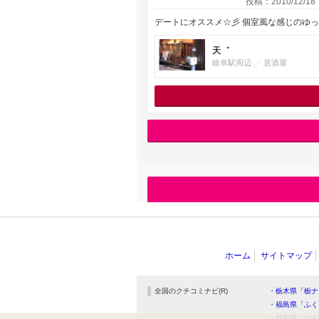
投稿：2010/12/18
デートにオススメ☆彡 個室風な感じのゆ
天゛
岐阜駅周辺
居酒屋
ホーム
サイトマップ
全国のクチコミナビ(R)
・栃木県「栃ナ
・福島県「ふく
・群馬県「ぐん