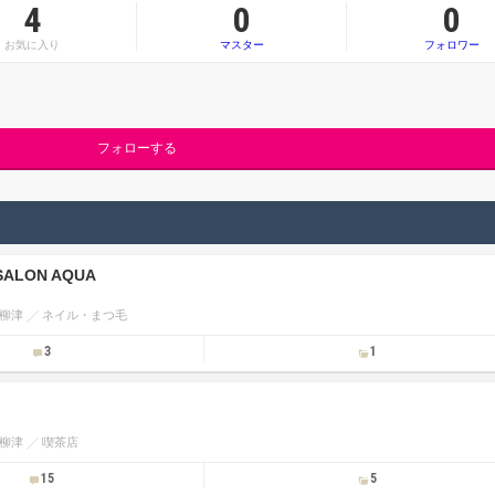
4
0
0
お気に入り
マスター
フォロワー
フォローする
SALON AQUA
柳津
ネイル・まつ毛
3
1
柳津
喫茶店
15
5