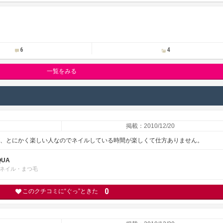
6
4
一覧をみる
掲載：2010/12/20
が、とにかく楽しい人なのでネイルしている時間が楽しくて仕方ありません。
QUA
ネイル・まつ毛
0
このクチコミに“ぐっ”ときた