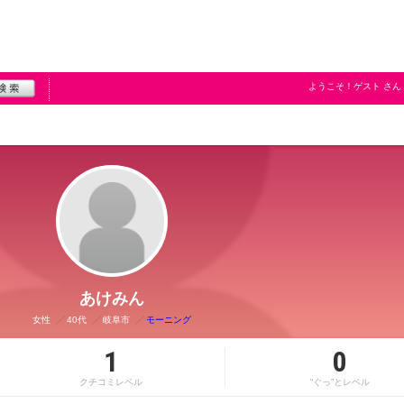
ようこそ！
ゲスト
さん
あけみん
女性
40代
岐阜市
モーニング
1
0
クチコミレベル
“ぐっ”とレベル