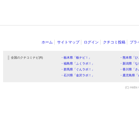
ホーム
サイトマップ
ログイン
クチコミ投稿
プラ
全国のクチコミナビ(R)
・栃木県「栃ナビ！」
・熊本県「ひ
・福島県「ふくラボ！」
・新潟県「な
・群馬県「ぐんラボ！」
・香川県「さ
・石川県「金沢ラボ！」
・鹿児島県「
(C) HitBit