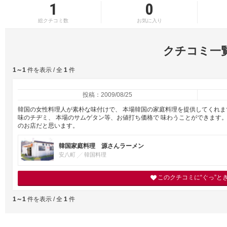
1
0
総クチコミ数
お気に入り
クチコミ一
1～1
件を表示 / 全
1
件
投稿：2009/08/25
韓国の女性料理人が素朴な味付けで、 本場韓国の家庭料理を提供してくれま
味のチヂミ、 本場のサムゲタン等、お値打ち価格で 味わうことができます。
のお店だと思います。
韓国家庭料理 源さんラーメン
安八町
韓国料理
このクチコミに“ぐっ”と
1～1
件を表示 / 全
1
件