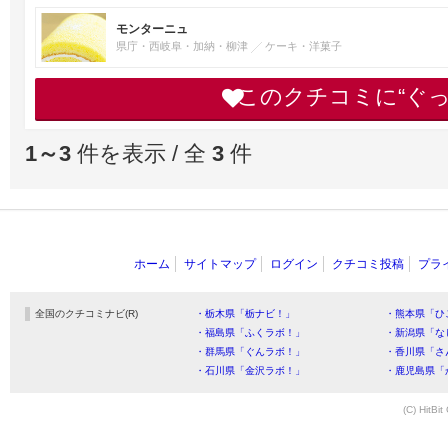
モンターニュ
県庁・西岐阜・加納・柳津
ケーキ・洋菓子
このクチコミに“ぐ
1～3
件を表示 / 全
3
件
ホーム
サイトマップ
ログイン
クチコミ投稿
プラ
全国のクチコミナビ(R)
・栃木県「栃ナビ！」
・熊本県「ひ
・福島県「ふくラボ！」
・新潟県「な
・群馬県「ぐんラボ！」
・香川県「さ
・石川県「金沢ラボ！」
・鹿児島県「
(C) HitBit