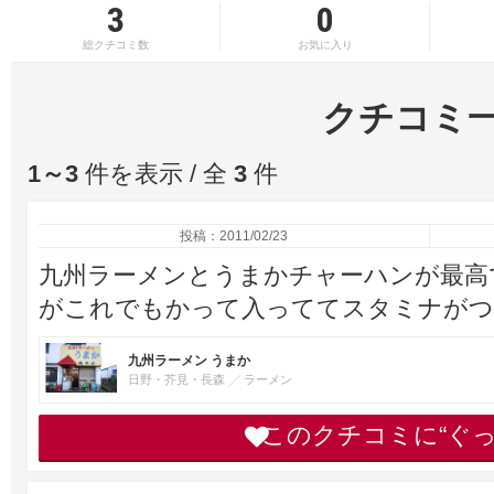
3
0
総クチコミ数
お気に入り
クチコミ
1～3
件を表示 / 全
3
件
投稿：2011/02/23
九州ラーメンとうまかチャーハンが最高
がこれでもかって入っててスタミナがつ
九州ラーメン うまか
日野・芥見・長森
ラーメン
このクチコミに“ぐ