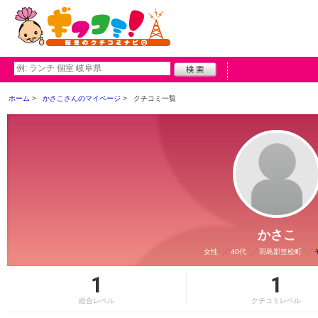
ホーム
かさこさんのマイページ
クチコミ一覧
かさこ
女性
40代
羽島郡笠松町
1
1
総合レベル
クチコミレベル