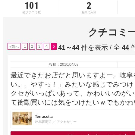
101
2
総クチコミ数
お気に入り
クチコミ
41～44
件を表示 / 全
44
1
2
3
4
5
«前へ
投稿：2010/04/08
最近できたお店だと思いますよー。岐阜
い。。やすっ！」みたいな感じでみつけ
クセがいっぱいあって、かわいいのがい
て衝動買いには気をつけたいｗでもかわ
Terracotta
岐阜駅周辺
アクセサリー