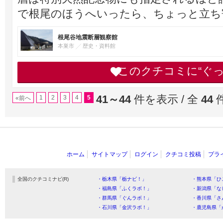
で根尾のほうへいったら、ちょっと立ち
根尾谷地震断層観察館
本巣市
歴史・資料館
このクチコミに“ぐ
41～44
件を表示 / 全
44
1
2
3
4
5
«前へ
ホーム
サイトマップ
ログイン
クチコミ投稿
プラ
全国のクチコミナビ(R)
・栃木県「栃ナビ！」
・熊本県「ひ
・福島県「ふくラボ！」
・新潟県「な
・群馬県「ぐんラボ！」
・香川県「さ
・石川県「金沢ラボ！」
・鹿児島県「